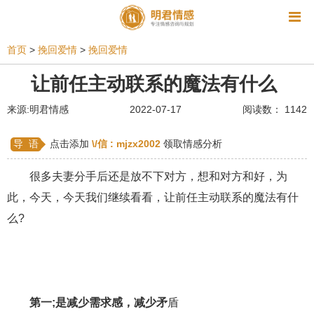
资讯
首页
>
挽回爱情
>
挽回爱情
相亲
同性恋
恋爱技巧
挽回爱情
让前任主动联系的魔法有什么
挽救婚姻
爱情相关
星座情感
离婚
心情
来源:明君情感
2022-07-17
阅读数： 1142
姻缘测试
美容
怀孕
分娩
交友
导 语
点击添加
\/信 :
mjzx2002
领取情感分析
感情挽回
双鱼座男生
情感测试
婆媳关系
很多夫妻分手后还是放不下对方，想和对方和好，为
水瓶座男生
摩羯座男生
射手座男生
此，今天，今天我们继续看看，让前任主动联系的魔法有什
么?
天蝎座男生
天秤座男生
处女座男生
爱情诗句
狮子座男生
爱情歌曲
爱情图片
爱情小说
巨蟹座男生
爱情电影
双子座男生
第一;是减少需求感，减少矛
盾
不和
金牛座男生
白羊座男生
吵架