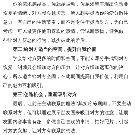
你的需求感越高，你就越被动，你越渴望表现出你想要
财产分割
外遇
分手
第三者
心态
恢复的情绪，对方就会越厌恶，所以想要拯救你的爱分散注
意力，有自己的生活节奏，而不是专注于拯救对方，为自己
变心
感人
伤感
婚姻问题
脾气
考虑，可以做更多他们喜欢的事情，尝试新事物，避免做一
失恋挽救
情绪
时辰八字
爱情的句子
些让对方厌恶的行为，减少彼此的矛盾。
十二生肖
分手复合
梦见
抽签算命
第二;给对方适当的空间，提升自我价值
学会给对方更多的时间和空间，不能立即分手找到对方
异地恋
明星
气质
美妆
情感挽回
恢复，纠缠只会增加对方的压力，让对方增加远离你的决
化妆
挽留前任
避孕
挽回男友
孕妇食谱
心，所以适当给对方空间，在此期间提高自我价值，利用自
己的魅力互相吸引。
挽回老公
产检
家庭暴力
孕中期
第三;创造机会，重新吸引对方
经营婚姻
婚姻修复
孕早期
感情挽回
最后，让前任主动联系的魔法?其实冷冻期间，不要主动
备孕
产后恢复
减肥
月子
婴儿辅食
联系对方，但可以通过展示朋友圈来吸引对方的注意，让朋
友圈内容丰富有趣，多做自己喜欢的事情，拍好照片，引起
产妇食谱
同性恋
交往
搭讪
光棍节
对方的兴趣，让对方有联系的想法。