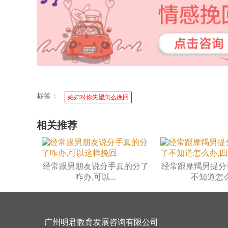
标签：
媳妇对你失望怎么挽回
相关推荐
经常跟男朋友说分手真的分了
经常跟摩羯男提分
咋办,可以...
不知道怎么.
广州明君教育发展咨询有限公司