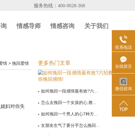
咨询
情感导师
情感咨询
关于我们
联系电话
更多热门文章
爱情
>
挽回爱情
在线留言
微信咨询
如何挽回一段感情最有效?六...
怎么去挽回一个女孩的心,教...
媳妇对你失
如何挽回一个男人的心7种方...
女朋友生气了要分手怎么挽回...