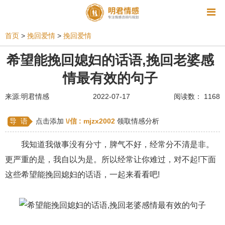
资讯
首页
>
挽回爱情
>
挽回爱情
相亲
同性恋
恋爱技巧
挽回爱情
希望能挽回媳妇的话语,挽回老婆感
情最有效的句子
挽救婚姻
爱情相关
星座情感
离婚
心情
来源:明君情感
2022-07-17
阅读数： 1168
姻缘测试
美容
怀孕
分娩
交友
感情挽回
双鱼座男生
情感测试
婆媳关系
导 语
点击添加
\/信 :
mjzx2002
领取情感分析
水瓶座男生
摩羯座男生
射手座男生
我知道我做事没有分寸，脾气不好，经常分不清是非。
更严重的是，我自以为是。所以经常让你难过，对不起!下面
天蝎座男生
天秤座男生
处女座男生
这些希望能挽回媳妇的话语，一起来看看吧!
爱情诗句
狮子座男生
爱情歌曲
爱情图片
爱情小说
巨蟹座男生
爱情电影
双子座男生
不和
金牛座男生
白羊座男生
吵架