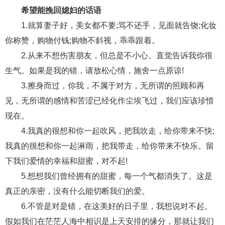
希望能挽回媳妇的话语
财产分割
外遇
分手
第三者
心态
1.就算妻子好，美女都不要;骂不还手，见面就告饶;化妆
变心
感人
伤感
婚姻问题
脾气
你称赞，购物付钱;购物不斜视，乖乖跟着。
2.从来不想伤害朋友，但总是不小心。直觉告诉我你很
失恋挽救
情绪
时辰八字
爱情的句子
生气。如果是我的错，请放松心情，施舍一点原谅!
十二生肖
分手复合
梦见
抽签算命
3.擦身而过，你我，不属于对方，无所谓的照顾和再
见，无所谓的感情和苦涩已经化作尘埃飞过，我们应该珍惜
异地恋
明星
气质
美妆
情感挽回
现在。
化妆
挽留前任
避孕
挽回男友
孕妇食谱
4.我真的很想和你一起吹风，把我吹走，给你带来不快;
挽回老公
产检
家庭暴力
孕中期
我真的很想和你一起淋雨，把我带走，给你带来不快乐。留
下我们爱情的幸福和甜蜜，对不起!
经营婚姻
婚姻修复
孕早期
感情挽回
5.想想我们曾经拥有的甜蜜，每一个气都消失了。这是
备孕
产后恢复
减肥
月子
婴儿辅食
真正的亲密，没有什么能切断我们的爱。
产妇食谱
同性恋
交往
搭讪
光棍节
6.不管是对是错，在这美好的日子里，我想说对不起。
假如我们在茫茫人海中相识是上天安排的缘分，那就让我们