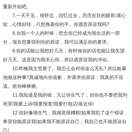
交流沟通
约会
情感语录
情商
两性健康
重新开始吧。
其他
7.一天不见，很怀念，回忆过去，历历在目的眼前;请心
软，心情好转，只想挽着你的手。你愿意原谅我吗?
8.当我一个人的时候，想念你已经成为我生活的一部
分，现在想要得到你的原谅，我可以满足你的要求。
9.你的话能让我想好几天，有时候你的话也能让我失望
好几天。这是因为我关心你，所以请原谅我的冲动。
10.昨晚我太荒唐了。我怎么会对你这么无礼?.所以粗暴
地做这种事?真诚地向你道歉，并请求你原谅：我真的不应
该。抢你棒棒糖。
11.我知道是我的错，又让你生气了，但你也不要把我判
死罪!我要上诉!我要报复!我要打电话!靠近你!
12.你好像很生气，我感觉很糟糕!如果我犯了这个错误，
希望你能原谅我!如果我不能原谅自己，我自己也不能原谅自
己!