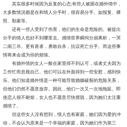
其实很多时候因为反复的心态;有些人被困在婚外情中，
财产分割
外遇
分手
第三者
心态
大多数情况都是在和情人分手时，很容易分手。如报复、裸
照、勒索等。
变心
感人
伤感
婚姻问题
脾气
还有一些人受到了伤害，他们的生命是危险的。被提出
失恋挽救
情绪
时辰八字
爱情的句子
分手的情人也好不到哪里去。感情世界瞬间分崩离析，一哭
十二生肖
分手复合
梦见
抽签算命
二闹三吊。更有甚者，勇敢自杀，抗议死亡分手。而这些事
情将来会成为你的烦恼。
异地恋
明星
气质
美妆
情感挽回
有婚外情的女人一般在家里得不到认可，或者丈夫因为
化妆
挽留前任
避孕
挽回男友
孕妇食谱
工作忙而忽视自己。他们可以在外面得到一些安慰，感到快
乐。他们知道婚外情是一种可能导致婚姻破裂的危险关系，
挽回老公
产检
家庭暴力
孕中期
但他们仍然不愿意放弃。因此，他们一次又一次地拖延。即
经营婚姻
婚姻修复
孕早期
感情挽回
使恋人很不耐烦，女人也不愿意尽快摆脱，因为她们太注重
备孕
产后恢复
减肥
月子
婴儿辅食
感情了。
但这些女人没有想到，情人也有家庭，她们因为爱的冲
产妇食谱
同性恋
交往
搭讪
光棍节
动，不会认为原来是一个幸福的家庭，因为她们作为第三