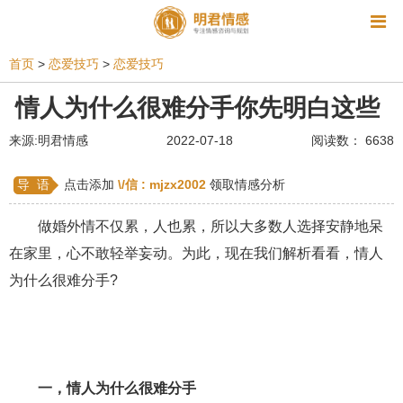
资讯
首页
>
恋爱技巧
>
恋爱技巧
相亲
同性恋
恋爱技巧
挽回爱情
情人为什么很难分手你先明白这些
挽救婚姻
爱情相关
星座情感
离婚
心情
来源:明君情感
2022-07-18
阅读数： 6638
姻缘测试
美容
怀孕
分娩
交友
导 语
点击添加
\/信 :
mjzx2002
领取情感分析
感情挽回
双鱼座男生
情感测试
婆媳关系
做婚外情不仅累，人也累，所以大多数人选择安静地呆
水瓶座男生
摩羯座男生
射手座男生
在家里，心不敢轻举妄动。为此，现在我们解析看看，情人
为什么很难分手?
天蝎座男生
天秤座男生
处女座男生
爱情诗句
狮子座男生
爱情歌曲
爱情图片
爱情小说
巨蟹座男生
爱情电影
双子座男生
一，情人为什么很难分手
不和
金牛座男生
白羊座男生
吵架