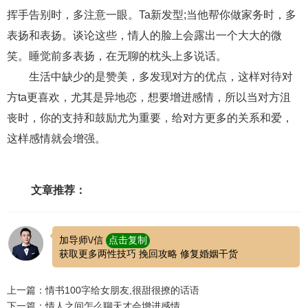
交流沟通
约会
情感语录
情商
两性健康
挥手告别时，多注意一眼。Ta新发型;当他帮你做家务时，多
其他
表扬和表扬。谈论这些，情人的脸上会露出一个大大的微
笑。睡觉前多表扬，在无聊的枕头上多说话。
生活中缺少的是赞美，多发现对方的优点，这样对待对
方ta更喜欢，尤其是异地恋，想要增进感情，所以当对方沮
丧时，你的支持和鼓励尤为重要，给对方更多的关系和爱，
这样感情就会增强。
文章推荐：
加导师\/信
点击复制
获取更多两性技巧 挽回攻略 修复婚姻干货
上一篇：情书100字给女朋友,很甜很撩的话语
下一篇：情人之间怎么聊天才会增进感情