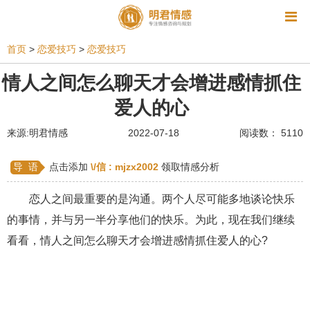
资讯
首页
>
恋爱技巧
>
恋爱技巧
相亲
同性恋
恋爱技巧
挽回爱情
情人之间怎么聊天才会增进感情抓住
爱人的心
挽救婚姻
爱情相关
星座情感
离婚
心情
来源:明君情感
2022-07-18
阅读数： 5110
姻缘测试
美容
怀孕
分娩
交友
感情挽回
双鱼座男生
情感测试
婆媳关系
导 语
点击添加
\/信 :
mjzx2002
领取情感分析
水瓶座男生
摩羯座男生
射手座男生
恋人之间最重要的是沟通。两个人尽可能多地谈论快乐
的事情，并与另一半分享他们的快乐。为此，现在我们继续
天蝎座男生
天秤座男生
处女座男生
看看，情人之间怎么聊天才会增进感情抓住爱人的心?
爱情诗句
狮子座男生
爱情歌曲
爱情图片
爱情小说
巨蟹座男生
爱情电影
双子座男生
不和
金牛座男生
白羊座男生
吵架