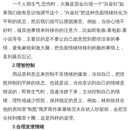
一个人很生气.悲伤时，大脑皮层会出现一个“兴奋灶”如
财产分割
外遇
分手
第三者
心态
果我们能有意识地调节这个，“兴奋灶”把这种负面情绪转化为
平和的状态，然后我们就可以摆脱痛苦。例如，当你心情不
变心
感人
伤感
婚姻问题
脾气
好时，做其他事情来转移你的注意力，比如听歌曲.看电影.看
失恋挽救
情绪
时辰八字
爱情的句子
小说等等，主要目的是不要让自己故意想到那些沮丧的事
十二生肖
分手复合
梦见
抽签算命
情，避免麻烦刺激大脑，把负面情绪转移到积极的事情上，
直到最后忘记。
异地恋
明星
气质
美妆
情感挽回
2.理智控制
化妆
挽留前任
避孕
挽回男友
孕妇食谱
用品质和意志来控制不良情绪的爆发，冷却自己，把愤
怒抑制到平静的状态。也就是说，当你意识到自己的情绪是
挽回老公
产检
家庭暴力
孕中期
错误的，即将生气时，迅速冷静下来，主动控制自己的情
经营婚姻
婚姻修复
孕早期
感情挽回
绪，理性地减少愤怒，保持稳定的意义。例如，林则徐挂在
备孕
产后恢复
减肥
月子
婴儿辅食
他的房间里“制怒”俄罗斯作家屠格涅夫在劝人吵架前，会把舌
尖转到嘴里十圈，这是同样的道理。
产妇食谱
同性恋
交往
搭讪
光棍节
3.合理发泄情绪