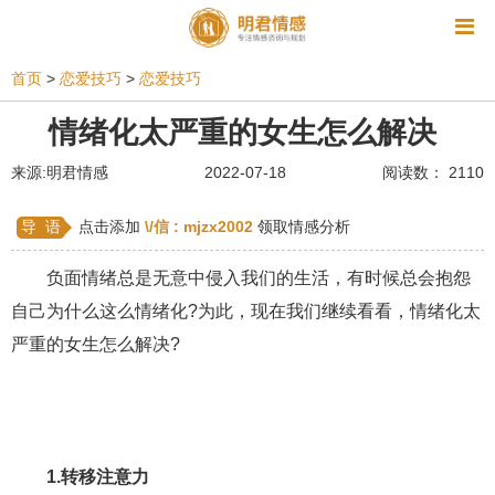
资讯
首页
>
恋爱技巧
>
恋爱技巧
相亲
同性恋
恋爱技巧
挽回爱情
情绪化太严重的女生怎么解决
挽救婚姻
爱情相关
星座情感
离婚
心情
来源:明君情感
2022-07-18
阅读数： 2110
姻缘测试
美容
怀孕
分娩
交友
导 语
点击添加
\/信 :
mjzx2002
领取情感分析
感情挽回
双鱼座男生
情感测试
婆媳关系
负面情绪总是无意中侵入我们的生活，有时候总会抱怨
水瓶座男生
摩羯座男生
射手座男生
自己为什么这么情绪化?为此，现在我们继续看看，情绪化太
严重的女生怎么解决?
天蝎座男生
天秤座男生
处女座男生
爱情诗句
狮子座男生
爱情歌曲
爱情图片
爱情小说
巨蟹座男生
爱情电影
双子座男生
1.转移注意力
不和
金牛座男生
白羊座男生
吵架