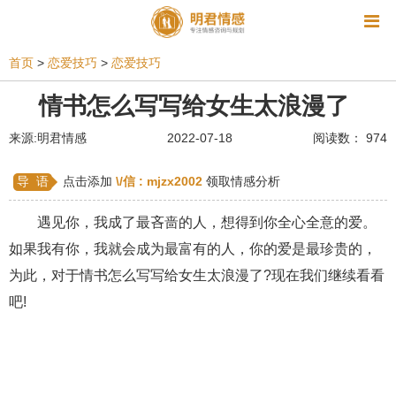
资讯
首页
>
恋爱技巧
>
恋爱技巧
相亲
同性恋
恋爱技巧
挽回爱情
情书怎么写写给女生太浪漫了
挽救婚姻
爱情相关
星座情感
离婚
心情
来源:明君情感
2022-07-18
阅读数： 974
姻缘测试
美容
怀孕
分娩
交友
导 语
点击添加
\/信 :
mjzx2002
领取情感分析
感情挽回
双鱼座男生
情感测试
婆媳关系
遇见你，我成了最吝啬的人，想得到你全心全意的爱。
水瓶座男生
摩羯座男生
射手座男生
如果我有你，我就会成为最富有的人，你的爱是最珍贵的，
为此，对于情书怎么写写给女生太浪漫了?现在我们继续看看
天蝎座男生
天秤座男生
处女座男生
吧!
爱情诗句
狮子座男生
爱情歌曲
爱情图片
爱情小说
巨蟹座男生
爱情电影
双子座男生
不和
金牛座男生
白羊座男生
吵架