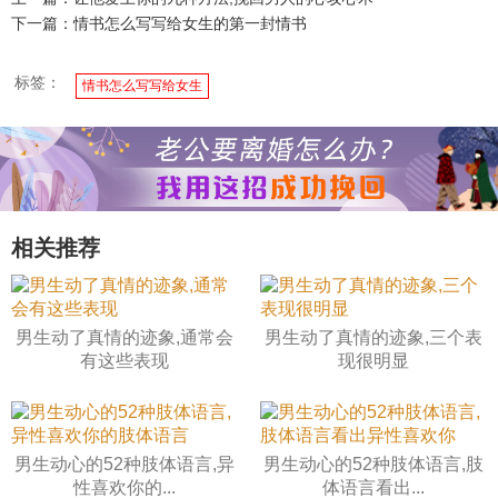
下一篇：情书怎么写写给女生的第一封情书
标签：
情书怎么写写给女生
相关推荐
男生动了真情的迹象,通常会
男生动了真情的迹象,三个表
有这些表现
现很明显
男生动心的52种肢体语言,异
男生动心的52种肢体语言,肢
性喜欢你的...
体语言看出...