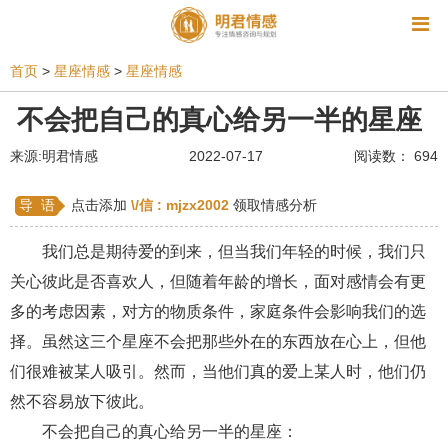
资讯
首页
>
星座情感
>
星座情感
相亲
同性恋
恋爱技巧
挽回爱情
不会把自己的真心给另一半的星座
挽救婚姻
爱情相关
星座情感
离婚
心情
来源:明君情感
2022-07-17
阅读数： 694
姻缘测试
美容
怀孕
分娩
交友
导 语
点击添加
\/信 :
mjzx2002
领取情感分析
感情挽回
双鱼座男生
情感测试
婆媳关系
我们总是期待爱的到来，但当我们年轻的时候，我们只
水瓶座男生
摩羯座男生
射手座男生
关心彼此是否喜欢人，但随着年龄的增长，面对感情会有更
多的考虑因素，对方的物质条件，家庭条件会影响我们的选
天蝎座男生
天秤座男生
处女座男生
择。虽然这三个星座不会把那些外在的东西放在心上，但他
爱情诗句
狮子座男生
爱情歌曲
爱情图片
们很难被某人吸引。然而，当他们真的爱上某人时，他们仍
爱情小说
巨蟹座男生
爱情电影
双子座男生
然不容易放下彼此。
不会把自己的真心给另一半的星座：
不和
金牛座男生
白羊座男生
吵架