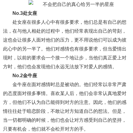
财产分割
外遇
分手
第三者
心态
No.3处女座
处女座在很多人心中有很多要求，他们总是有自己的想
变心
感人
伤感
婚姻问题
脾气
法，在与他人相处的过程中，他们经常表现出自己的苛刻，
失恋挽救
情绪
时辰八字
爱情的句子
这也会让很多人面对他们的压力，更不用说他们可以成为彼
十二生肖
分手复合
梦见
抽签算命
此心中的另一半了。他们对感情也有很多要求，但当爱情出
现时，以前的要求会一个接一个地让步，当他们真正爱上对
异地恋
明星
气质
美妆
情感挽回
方时，他们也会发现他们永远无法放下对爱人的感情。
化妆
挽留前任
避孕
挽回男友
孕妇食谱
No.2金牛座
金牛座在面对感情时总是被动的。他们经常以非常严肃
挽回老公
产检
家庭暴力
孕中期
的态度面对很多事情。喜欢某人后，他们会非常认真地爱对
经营婚姻
婚姻修复
孕早期
感情挽回
方，但他们不认为自己能得到对方的注意。因此，他们的感
备孕
产后恢复
减肥
月子
婴儿辅食
情往往处于暗恋阶段，不敢让对方知道自己的想法。但是，
当一切都明确的时候，他们也会让对方感受到自己的坚持，
产妇食谱
同性恋
交往
搭讪
光棍节
只要有机会，他们就不会松开对方的手。