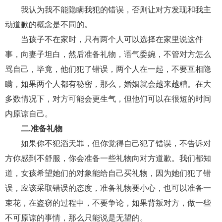
我认为我不能隐瞒我犯的错误，否则让对方发现和我主
财产分割
外遇
分手
第三者
心态
动道歉的概念是不同的。
变心
感人
伤感
婚姻问题
脾气
当孩子不在家时，只有两个人可以选择在家里说这件
事，向妻子坦白，然后准备礼物，语气委婉，不管对方怎么
失恋挽救
情绪
时辰八字
爱情的句子
骂自己，毕竟，他们犯了错误，两个人在一起，不要互相隐
十二生肖
分手复合
梦见
抽签算命
瞒，如果两个人都有秘密，那么，婚姻就会越来越糟。在大
多数情况下，对方可能会更生气，但他们可以在很短的时间
异地恋
明星
气质
美妆
情感挽回
内原谅自己。
化妆
挽留前任
避孕
挽回男友
孕妇食谱
二.准备礼物
挽回老公
产检
家庭暴力
孕中期
如果你不犯滔天罪，但你觉得自己犯了错误，不告诉对
方你感到不舒服，你会准备一些礼物向对方道歉。我们都知
经营婚姻
婚姻修复
孕早期
感情挽回
道，女孩希望她们的对象能给自己买礼物，因为她们犯了错
备孕
产后恢复
减肥
月子
婴儿辅食
误，应该采取错误的态度，准备礼物要小心，也可以准备一
产妇食谱
同性恋
交往
搭讪
光棍节
束花，在盗窃的过程中，不要争论，如果背叛对方，做一些
不可原谅的事情，那么只能说是无望的。