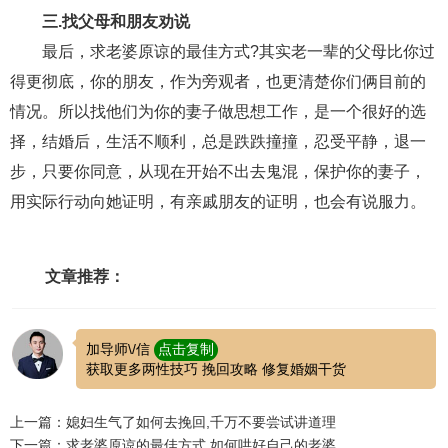
交流沟通
约会
情感语录
情商
两性健康
三.找父母和朋友劝说
其他
最后，求老婆原谅的最佳方式?其实老一辈的父母比你过
得更彻底，你的朋友，作为旁观者，也更清楚你们俩目前的
情况。所以找他们为你的妻子做思想工作，是一个很好的选
择，结婚后，生活不顺利，总是跌跌撞撞，忍受平静，退一
步，只要你同意，从现在开始不出去鬼混，保护你的妻子，
用实际行动向她证明，有亲戚朋友的证明，也会有说服力。
文章推荐：
加导师\/信
点击复制
获取更多两性技巧 挽回攻略 修复婚姻干货
上一篇：媳妇生气了如何去挽回,千万不要尝试讲道理
下一篇：求老婆原谅的最佳方式,如何哄好自己的老婆