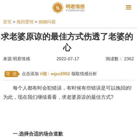
资讯
首页
>
挽回爱情
>
婚姻问题
相亲
同性恋
恋爱技巧
挽回爱情
求老婆原谅的最佳方式伤透了老婆的
心
挽救婚姻
爱情相关
星座情感
离婚
心情
来源:明君情感
2022-07-17
阅读数： 2362
姻缘测试
美容
怀孕
分娩
交友
感情挽回
双鱼座男生
情感测试
婆媳关系
导 语
点击添加
\/信 :
mjzx2002
领取情感分析
水瓶座男生
摩羯座男生
射手座男生
每个人都有时会犯错误，有时候有些错误是可以挽回的!
为此，现在我们继续看看，求老婆原谅的最佳方式?
天蝎座男生
天秤座男生
处女座男生
爱情诗句
狮子座男生
爱情歌曲
爱情图片
爱情小说
巨蟹座男生
爱情电影
双子座男生
一.选择合适的场合道歉
不和
金牛座男生
白羊座男生
吵架