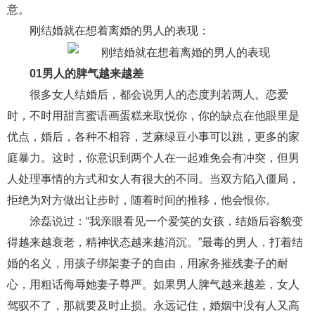
意。
财产分割
外遇
分手
第三者
心态
刚结婚就在想着离婚的男人的表现：
变心
感人
伤感
婚姻问题
脾气
01男人的脾气越来越差
失恋挽救
情绪
时辰八字
爱情的句子
很多女人结婚后，都会说男人的态度判若两人。恋爱
十二生肖
分手复合
梦见
抽签算命
时，不时用甜言蜜语画蛋糕来取悦你，你的缺点在他眼里是
优点，婚后，各种不相容，芝麻绿豆小事可以跳，更多的家
异地恋
明星
气质
美妆
情感挽回
庭暴力。这时，你意识到两个人在一起难免会有冲突，但男
化妆
挽留前任
避孕
挽回男友
孕妇食谱
人处理事情的方式和女人有很大的不同。当双方陷入僵局，
拒绝为对方做出让步时，随着时间的推移，他会恨你。
挽回老公
产检
家庭暴力
孕中期
涂磊说过：“我亲眼看见一个爱笑的女孩，结婚后容貌变
经营婚姻
婚姻修复
孕早期
感情挽回
得越来越衰老，精神状态越来越消沉。”最毒的男人，打着结
备孕
产后恢复
减肥
月子
婴儿辅食
婚的名义，用孩子绑架妻子的自由，用家务摧残妻子的耐
心，用粗话侮辱她妻子尊严。如果男人脾气越来越差，女人
产妇食谱
同性恋
交往
搭讪
光棍节
驾驭不了，那就要及时止损。永远记住，婚姻中没有人又高