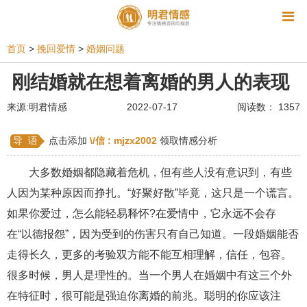
资讯
首页
>
挽回爱情
>
婚姻问题
相亲
同性恋
恋爱技巧
挽回爱情
刚结婚就在想着离婚的男人的表现
挽救婚姻
爱情相关
星座情感
离婚
心情
来源:明君情感
2022-07-17
阅读数： 1357
姻缘测试
美容
怀孕
分娩
交友
导 语
点击添加
\/信 :
mjzx2002
领取情感分析
感情挽回
双鱼座男生
情感测试
婆媳关系
大多数婚姻都隐藏着危机，但有些人没有意识到，有些
水瓶座男生
摩羯座男生
射手座男生
人因为某种原因而挣扎。“好聚好散”毕竟，这只是一个谎言。
如果你爱过，怎么能轻易释怀?在爱情中，它永远不会存
天蝎座男生
天秤座男生
处女座男生
在“以德报怨”，因为受到的伤害只有自己知道。一段婚姻能否
爱情诗句
狮子座男生
爱情歌曲
爱情图片
走得长久，更多的考验双方能不能互相理解，信任，包容。
爱情小说
巨蟹座男生
爱情电影
双子座男生
很多时候，男人是理性的。当一个男人在婚姻中有这三个外
在特征时，很可能是强迫你离婚的前兆。聪明的你应该注
不和
金牛座男生
白羊座男生
吵架