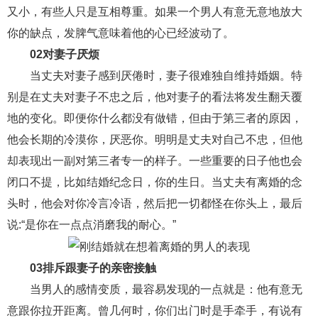
交流沟通
约会
情感语录
情商
两性健康
又小，有些人只是互相尊重。如果一个男人有意无意地放大
其他
你的缺点，发脾气意味着他的心已经波动了。
02对妻子厌烦
当丈夫对妻子感到厌倦时，妻子很难独自维持婚姻。特
别是在丈夫对妻子不忠之后，他对妻子的看法将发生翻天覆
地的变化。即便你什么都没有做错，但由于第三者的原因，
他会长期的冷漠你，厌恶你。明明是丈夫对自己不忠，但他
却表现出一副对第三者专一的样子。一些重要的日子他也会
闭口不提，比如结婚纪念日，你的生日。当丈夫有离婚的念
头时，他会对你冷言冷语，然后把一切都怪在你头上，最后
说:“是你在一点点消磨我的耐心。”
03排斥跟妻子的亲密接触
当男人的感情变质，最容易发现的一点就是：他有意无
意跟你拉开距离。曾几何时，你们出门时是手牵手，有说有