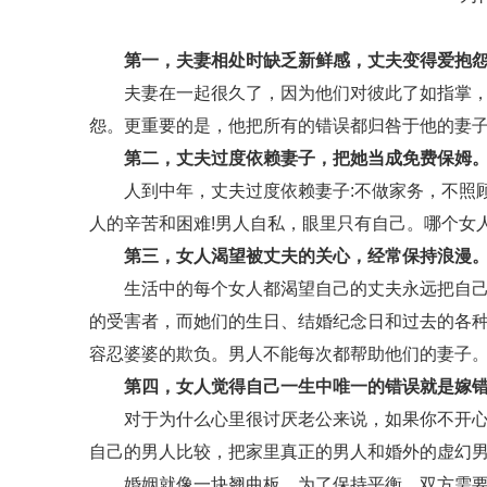
第一，夫妻相处时缺乏新鲜感，丈夫变得爱抱怨
夫妻在一起很久了，因为他们对彼此了如指掌，一
怨。更重要的是，他把所有的错误都归咎于他的妻子
第二，丈夫过度依赖妻子，把她当成免费保姆
人到中年，丈夫过度依赖妻子:不做家务，不照顾
人的辛苦和困难!男人自私，眼里只有自己。哪个女
第三，女人渴望被丈夫的关心，经常保持浪漫
生活中的每个女人都渴望自己的丈夫永远把自己宠
的受害者，而她们的生日、结婚纪念日和过去的各
容忍婆婆的欺负。男人不能每次都帮助他们的妻子。
第四，女人觉得自己一生中唯一的错误就是嫁错
对于为什么心里很讨厌老公来说，如果你不开心，
自己的男人比较，把家里真正的男人和婚外的虚幻
婚姻就像一块翘曲板。为了保持平衡，双方需要不