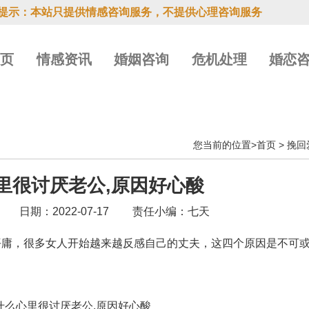
提示：本站只提供情感咨询服务，不提供心理咨询服务
首页
情感资讯
婚姻咨询
危机处理
婚恋
您当前的位置>
首页
>
挽回
里很讨厌老公,原因好心酸
日期：2022-07-17
责任小编：七天
，很多女人开始越来越反感自己的丈夫，这四个原因是不可或