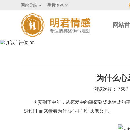
网站导航
手机浏览
网站
为什么心
浏览次数： 7687
夫妻到了中年，从恋爱中的甜蜜到柴米油盐的平庸
难过!下面来看看为什么心里很讨厌老公吧!