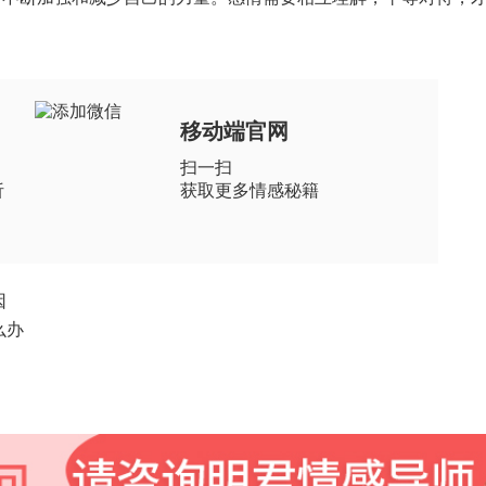
移动端官网
扫一扫
析
获取更多情感秘籍
因
么办