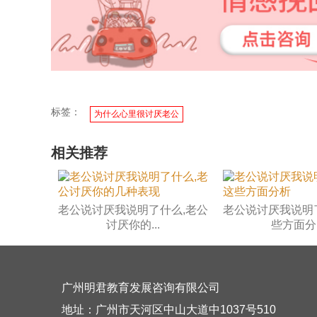
标签：
为什么心里很讨厌老公
相关推荐
老公说讨厌我说明了什么,老公
老公说讨厌我说明
讨厌你的...
些方面分..
广州明君教育发展咨询有限公司
地址：广州市天河区中山大道中1037号510