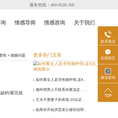
咨询
情感导师
情感咨询
关于我们
联系电话
更多热门文章
爱情
>
婚姻问题
在线留言
微信咨询
如何看女人是否有婚外情,这4...
婚外情男人不联系你要淡定，...
缺的!看完就
丈夫不爱妻子的表现,10点证...
如果你开始厌恶老公碰你说明...