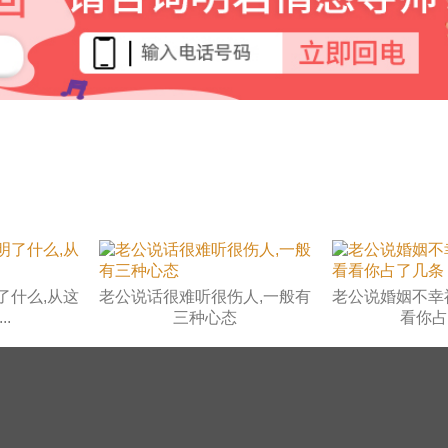
了什么,从这
老公说话很难听很伤人,一般有
老公说婚姻不幸
.
三种心态
看你占了