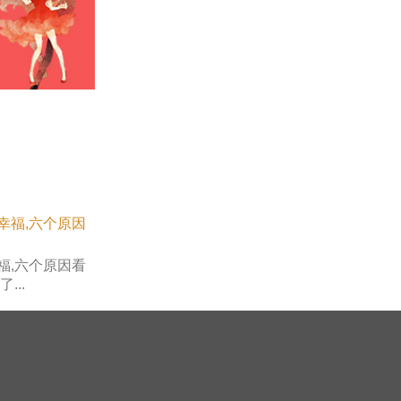
福,六个原因看
...