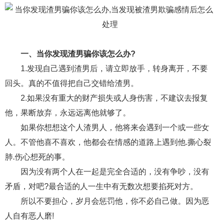
财产分割
外遇
分手
第三者
心态
变心
感人
伤感
婚姻问题
脾气
一、当你发现渣男骗你该怎么办?
失恋挽救
情绪
时辰八字
爱情的句子
1.发现自己遇到渣男后，请立即放手，转身离开，不要
十二生肖
分手复合
梦见
抽签算命
回头。真的不值得把自己交错给渣男。
2.如果没有重大的财产损失或人身伤害，不建议去报复
异地恋
明星
气质
美妆
情感挽回
他，果断放弃，永远远离他就够了。
化妆
挽留前任
避孕
挽回男友
孕妇食谱
如果你想想这个人渣男人，他将来会遇到一个或一些女
挽回老公
产检
家庭暴力
孕中期
人。不管他喜不喜欢，他都会在情感的道路上遇到他.撕心裂
肺.伤心想死的事。
经营婚姻
婚姻修复
孕早期
感情挽回
因为没有两个人在一起是完全合适的，没有争吵，没有
备孕
产后恢复
减肥
月子
婴儿辅食
矛盾，对吧?最合适的人一生中有无数次想要掐死对方。
产妇食谱
同性恋
交往
搭讪
光棍节
所以不要担心，岁月会惩罚他，你不必自己做。因为恶
人自有恶人磨!