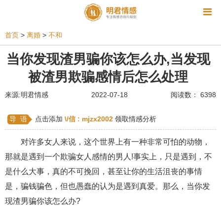
资讯
首页
>
离婚
>
不和
相亲
同性恋
恋爱技巧
挽回爱情
当你发现渣男骗你该怎么办,当发现
被渣男欺骗感情后怎么处理
挽救婚姻
爱情相关
星座情感
离婚
心情
来源:明君情感
2022-07-18
阅读数： 6398
姻缘测试
美容
怀孕
分娩
交友
感情挽回
双鱼座男生
情感测试
婆媳关系
导 语
点击添加
\/信 :
mjzx2002
领取情感分析
水瓶座男生
摩羯座男生
射手座男生
对许多女人来说，这个世界上有一种非常可怕的动物，
那就是遇到一个欺骗女人感情的男人!事实上，只是遇到，不
天蝎座男生
天秤座男生
处女座男生
是什么大事，真的不可挽回，甚至让你的生活沮丧的事情
爱情诗句
狮子座男生
爱情歌曲
爱情图片
是，骗钱骗色，但也愚蠢的认为是遇到真爱。那么，当你发
爱情小说
巨蟹座男生
爱情电影
双子座男生
现渣男骗你该怎么办?
不和
金牛座男生
白羊座男生
吵架