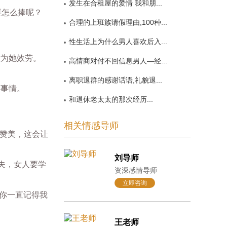
发生在合租屋的爱情 我和朋...
要怎么捧呢？
合理的上班族请假理由,100种...
性生活上为什么男人喜欢后入...
为她效劳。
高情商对付不回信息男人—经...
离职退群的感谢话语,礼貌退...
何事情。
和退休老太太的那次经历...
相关情感导师
赞美，这会让
刘导师
夫，女人要学
资深感情导师
立即咨询
谢你一直记得我
王老师