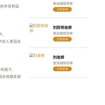
资深感情导师
子的辛苦和温
立即咨询
刘双明老师
资深感情导师
护。
立即咨询
的女人更适合
刘老师
资深感情导师
立即咨询
方的面子。
或在他朋友面