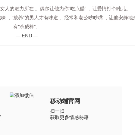
女人的魅力所在 。偶尔让他为你“吃点醋” ，让爱情打个盹儿。
味 ，“放养”的男人才有味道 。经常和老公吵吵嘴 ，让他安静地
有“杀威棒”。
— END —
移动端官网
扫一扫
析
获取更多情感秘籍