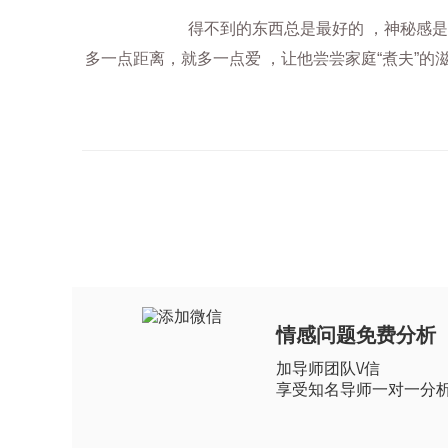
得不到的东西总是最好的 ，神秘感是
多一点距离，就多一点爱 ，让他尝尝家庭“煮夫”的滋
情感问题免费分析
加导师团队\/信
享受知名导师一对一分