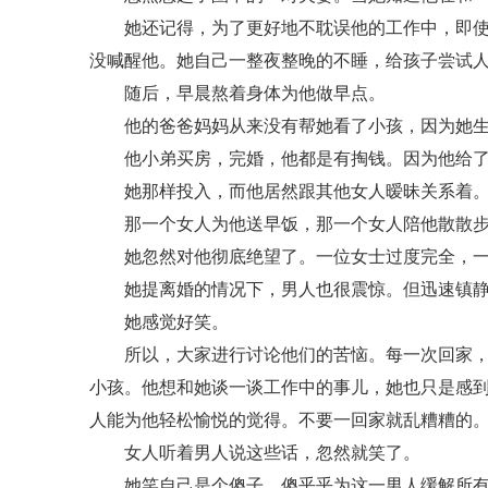
她还记得，为了更好地不耽误他的工作中，即使是
没喊醒他。她自己一整夜整晚的不睡，给孩子尝试
随后，早晨熬着身体为他做早点。
他的爸爸妈妈从来没有帮她看了小孩，因为她生了
他小弟买房，完婚，他都是有掏钱。因为他给了
她那样投入，而他居然跟其他女人暧昧关系着
那一个女人为他送早饭，那一个女人陪他散散步
她忽然对他彻底绝望了。一位女士过度完全，一
她提离婚的情况下，男人也很震惊。但迅速镇静
她感觉好笑。
所以，大家进行讨论他们的苦恼。每一次回家，全
小孩。他想和她谈一谈工作中的事儿，她也只是感
人能为他轻松愉悦的觉得。不要一回家就乱糟糟的
女人听着男人说这些话，忽然就笑了。
她笑自己是个傻子，傻乎乎为这一男人缓解所有