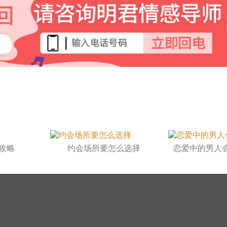
攻略
约会场所要怎么选择
恋爱中的男人