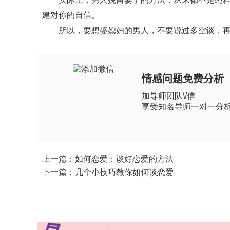
建对你的自信。
所以，要想娶媳妇的男人，不要说过多空谈，再花
情感问题免费分析
加导师团队\/信
享受知名导师一对一分
上一篇：如何恋爱：谈好恋爱的方法
下一篇：几个小技巧教你如何谈恋爱