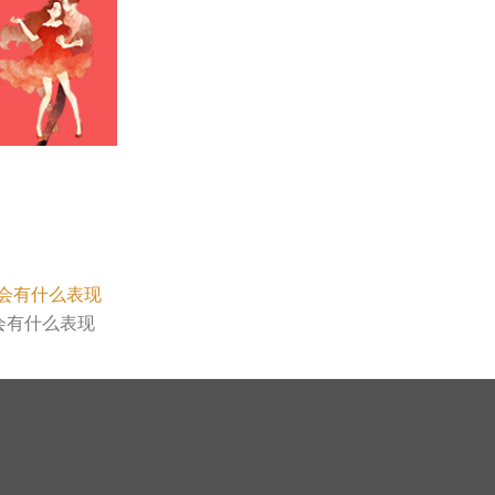
会有什么表现