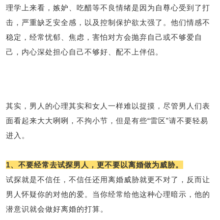
交流沟通
约会
情感语录
情商
两性健康
理学上来看，嫉妒、吃醋等不良情绪是因为自尊心受到了打
其他
击，严重缺乏安全感，以及控制保护欲太强了。他们情感不
稳定，经常忧郁、焦虑，害怕对方会抛弃自己或不够爱自
己，内心深处担心自己不够好、配不上伴侣。
其实，男人的心理其实和女人一样难以捉摸，尽管男人们表
面看起来大大咧咧，不拘小节，但是有些“雷区”请不要轻易
进入。
1、不要经常去试探男人，更不要以离婚做为威胁。
试探就是不信任，不信任还用离婚威胁就更不对了，反而让
男人怀疑你的对他的爱。当你经常给他这种心理暗示，他的
潜意识就会做好离婚的打算。