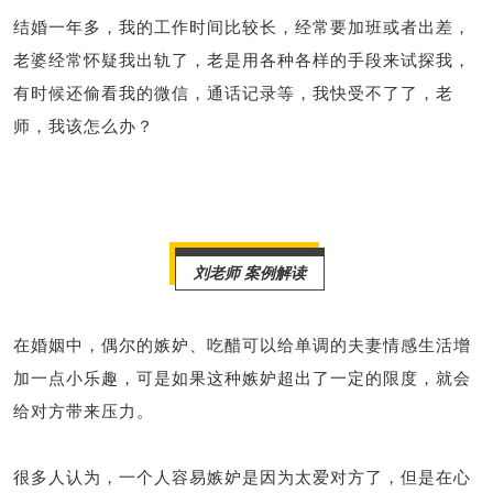
结婚一年多，我的工作时间比较长，经常要加班或者出差，
财产分割
外遇
分手
第三者
心态
老婆经常怀疑我出轨了，老是用各种各样的手段来试探我，
变心
感人
伤感
婚姻问题
脾气
有时候还偷看我的微信，通话记录等，我快受不了了，老
师，我该怎么办？
失恋挽救
情绪
时辰八字
爱情的句子
十二生肖
分手复合
梦见
抽签算命
异地恋
明星
气质
美妆
情感挽回
化妆
挽留前任
避孕
挽回男友
孕妇食谱
刘老师 案例解读
挽回老公
产检
家庭暴力
孕中期
在婚姻中，偶尔的嫉妒、吃醋可以给单调的夫妻情感生活增
经营婚姻
婚姻修复
孕早期
感情挽回
加一点小乐趣，可是如果这种嫉妒超出了一定的限度，就会
备孕
产后恢复
减肥
月子
婴儿辅食
给对方带来压力。
产妇食谱
同性恋
交往
搭讪
光棍节
很多人认为，一个人容易嫉妒是因为太爱对方了，但是在心