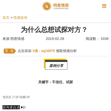
资讯
首页
>
情感咨询
相亲
同性恋
恋爱技巧
挽回爱情
为什么总想试探对方？
挽救婚姻
爱情相关
星座情感
离婚
心情
来源:明君情感
2019-02-28
阅读数： 3338
姻缘测试
美容
怀孕
分娩
交友
导 语
点击添加
\/信 :
mj10075
领取情感分析
感情挽回
双鱼座男生
情感测试
婆媳关系
案例分享
水瓶座男生
摩羯座男生
射手座男生
天蝎座男生
天秤座男生
处女座男生
关键字：不信任、试探
爱情诗句
狮子座男生
爱情歌曲
爱情图片
包先生 27岁 结婚1年
爱情小说
巨蟹座男生
爱情电影
双子座男生
咨询者自述
不和
金牛座男生
白羊座男生
吵架