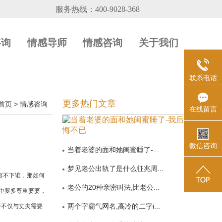
咨询
情感导师
情感咨询
关于我们
联系电话
更多热门文章
首页
>
情感咨询
在线留言
微信咨询
当着老婆的面和她闺蜜睡了-...
梦见老公出轨了是什么征兆周...
容不下谁，那如何
老公的20种亲密叫法,比老公...
中要多尊重婆婆，
两个字霸气网名,高冷的二字i...
中不仅与丈夫需要