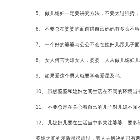
5、 做儿媳妇一定要讲究方法，不要太过强势，
6、 不要总在婆婆的面前讲自己妈妈有多么不容
7、 一个好的婆婆与公公不会在媳妇儿跟儿子面
8、 女人何苦为难女人，婆婆一人从做儿媳妇儿
9、 如果爱这个男人就要学会爱屋及乌。
10、 虽然婆婆和媳妇之间生活在不同的环境当
11、 不要总是在关心着自己的儿子对儿媳不闻
12、 儿媳妇儿要在生活当中多关注婆婆，要多
婆媳之间的矛盾是很难过，旁人去解决的只有两个