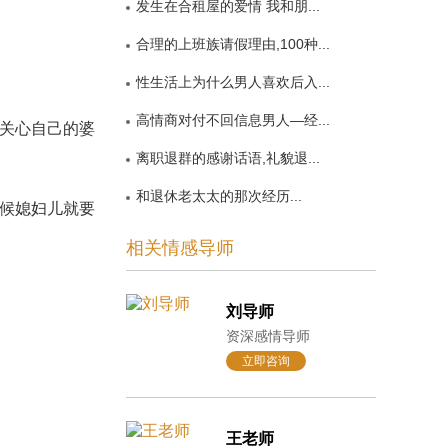
发生在合租屋的爱情 我和朋...
合理的上班族请假理由,100种...
性生活上为什么男人喜欢后入...
高情商对付不回信息男人—经...
关心自己的婆
离职退群的感谢话语,礼貌退...
和退休老太太的那次经历...
候媳妇儿就要
相关情感导师
刘导师
资深感情导师
立即咨询
王老师