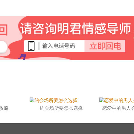
攻略
约会场所要怎么选择
恋爱中的男人