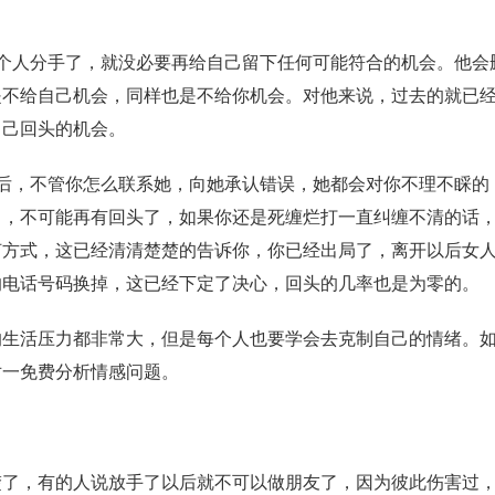
人分手了，就没必要再给自己留下任何可能符合的机会。他会
是不给自己机会，同样也是不给你机会。对他来说，过去的就已
自己回头的机会。
，不管你怎么联系她，向她承认错误，她都会对你不理不睬的
了，不可能再有回头了，如果你还是死缠烂打一直纠缠不清的话
何方式，这已经清清楚楚的告诉你，你已经出局了，离开以后女
的电话号码换掉，这已经下定了决心，回头的几率也是为零的。
的生活压力都非常大，但是每个人也要学会去克制自己的情绪。
对一免费分析情感问题。
，有的人说放手了以后就不可以做朋友了，因为彼此伤害过，