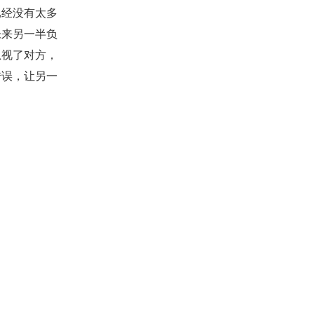
已经没有太多
未来另一半负
忽视了对方，
错误，让另一