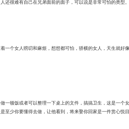
男人还很难有自己在兄弟面前的面子，可以说是非常可怕的类型
随着一个女人唠叨和麻烦，想想都可怕，骄横的女人，天生就好
会做一顿饭或者可以整理一下桌上的文件，搞搞卫生，这是一个
但是至少你要懂得去做，让他看到，将来娶你回家是一件赏心悦