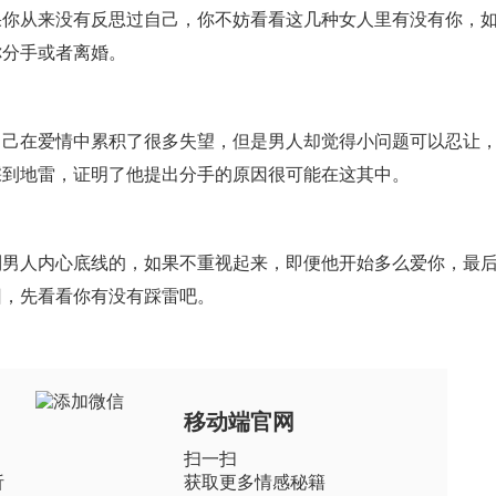
果你从来没有反思过自己，你不妨看看这几种女人里有没有你，
你分手或者离婚。
自己在爱情中累积了很多失望，但是男人却觉得小问题可以忍让
踩到地雷，证明了他提出分手的原因很可能在这其中。
到男人内心底线的，如果不重视起来，即便他开始多么爱你，最
回，先看看你有没有踩雷吧。
移动端官网
扫一扫
析
获取更多情感秘籍