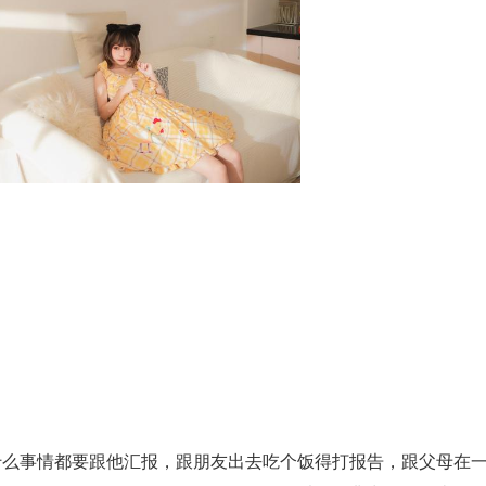
什么事情都要跟他汇报，跟朋友出去吃个饭得打报告，跟父母在