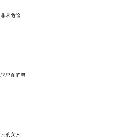
会非常危险，
电视里面的男
出去的女人，