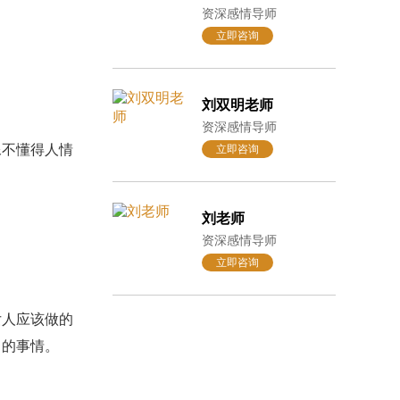
。
资深感情导师
立即咨询
刘双明老师
资深感情导师
像不懂得人情
立即咨询
刘老师
资深感情导师
立即咨询
女人应该做的
目的事情。