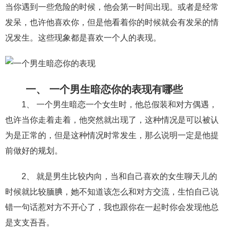
当你遇到一些危险的时候，他会第一时间出现。或者是经常
财产分割
外遇
分手
第三者
心态
发呆，也许他喜欢你，但是他看着你的时候就会有发呆的情
况发生。这些现象都是喜欢一个人的表现。
变心
感人
伤感
婚姻问题
脾气
失恋挽救
情绪
时辰八字
爱情的句子
十二生肖
分手复合
梦见
抽签算命
一、 一个男生暗恋你的表现有哪些
异地恋
明星
气质
美妆
情感挽回
1、 一个男生暗恋一个女生时，他总假装和对方偶遇，
也许当你走着走着，他突然就出现了，这种情况是可以被认
化妆
挽留前任
避孕
挽回男友
孕妇食谱
为是正常的，但是这种情况时常发生，那么说明一定是他提
挽回老公
产检
家庭暴力
孕中期
前做好的规划。
经营婚姻
婚姻修复
孕早期
感情挽回
2、 就是男生比较内向，当和自己喜欢的女生聊天儿的
备孕
产后恢复
减肥
月子
婴儿辅食
时候就比较腼腆，她不知道该怎么和对方交流，生怕自己说
错一句话惹对方不开心了，我也跟你在一起时你会发现他总
产妇食谱
同性恋
交往
搭讪
光棍节
是支支吾吾。