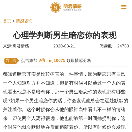
资讯
首页
>
情感咨询
相亲
同性恋
恋爱技巧
挽回爱情
心理学判断男生暗恋你的表现
挽救婚姻
爱情相关
星座情感
离婚
心情
来源:明君情感
2020-03-21
阅读数： 24763
姻缘测试
美容
怀孕
分娩
交友
导 语
点击添加
\/信 :
mj10075
领取情感分析
感情挽回
双鱼座男生
情感测试
婆媳关系
都知道暗恋其实是比较痛苦的一件事情，因为暗恋只有自己
水瓶座男生
摩羯座男生
射手座男生
一个人知道对方并不知道，但是有时候可以通过一个人的表
现看出他是不是暗恋你，那一个男生暗恋你的表现都有哪些
天蝎座男生
天秤座男生
处女座男生
呢?如果一个男生暗恋你的话，你会发现他总会在远处默默的
爱情诗句
狮子座男生
爱情歌曲
爱情图片
关注着你。这个时候你会从他的眼神当中看出不一样的情绪
爱情小说
巨蟹座男生
爱情电影
双子座男生
来，即使两个人离得很远，他也能够第一时间捕捉到你，这
个时候他就会默默地在后面追随着你。所以有时候你会发现
不和
金牛座男生
白羊座男生
吵架