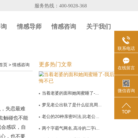
咨询
情感导师
情感咨询
关于我们
联系电话
更多热门文章
首页
>
情感咨询
在线留言
微信咨询
当着老婆的面和她闺蜜睡了-...
梦见老公出轨了是什么征兆周...
么，失恋最难
老公的20种亲密叫法,比老公...
去触碰也不能
就会感叹，自
两个字霸气网名,高冷的二字i...
信心，也不要