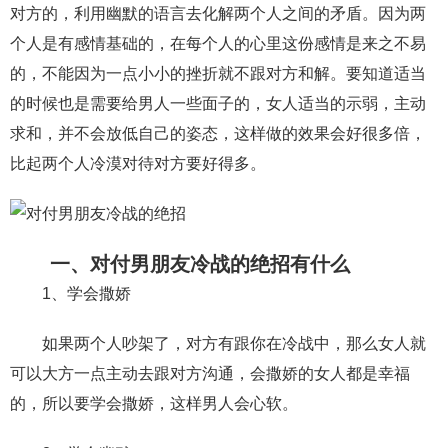
对方的，利用幽默的语言去化解两个人之间的矛盾。因为两
财产分割
外遇
分手
第三者
心态
个人是有感情基础的，在每个人的心里这份感情是来之不易
的，不能因为一点小小的挫折就不跟对方和解。要知道适当
变心
感人
伤感
婚姻问题
脾气
的时候也是需要给男人一些面子的，女人适当的示弱，主动
失恋挽救
情绪
时辰八字
爱情的句子
求和，并不会放低自己的姿态，这样做的效果会好很多倍，
十二生肖
分手复合
梦见
抽签算命
比起两个人冷漠对待对方要好得多。
异地恋
明星
气质
美妆
情感挽回
化妆
挽留前任
避孕
挽回男友
孕妇食谱
一、对付男朋友冷战的绝招有什么
挽回老公
产检
家庭暴力
孕中期
1、学会撒娇
经营婚姻
婚姻修复
孕早期
感情挽回
如果两个人吵架了，对方有跟你在冷战中，那么女人就
备孕
产后恢复
减肥
月子
婴儿辅食
可以大方一点主动去跟对方沟通，会撒娇的女人都是幸福
的，所以要学会撒娇，这样男人会心软。
产妇食谱
同性恋
交往
搭讪
光棍节