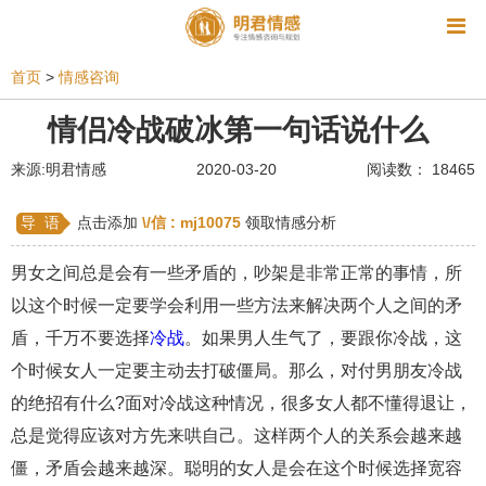
资讯
首页
>
情感咨询
相亲
同性恋
恋爱技巧
挽回爱情
情侣冷战破冰第一句话说什么
挽救婚姻
爱情相关
星座情感
离婚
心情
来源:明君情感
2020-03-20
阅读数： 18465
姻缘测试
美容
怀孕
分娩
交友
导 语
点击添加
\/信 :
mj10075
领取情感分析
感情挽回
双鱼座男生
情感测试
婆媳关系
男女之间总是会有一些矛盾的，吵架是非常正常的事情，所
水瓶座男生
摩羯座男生
射手座男生
以这个时候一定要学会利用一些方法来解决两个人之间的矛
盾，千万不要选择
冷战
。如果男人生气了，要跟你冷战，这
天蝎座男生
天秤座男生
处女座男生
个时候女人一定要主动去打破僵局。那么，对付男朋友冷战
爱情诗句
狮子座男生
爱情歌曲
爱情图片
的绝招有什么?面对冷战这种情况，很多女人都不懂得退让，
爱情小说
巨蟹座男生
爱情电影
双子座男生
总是觉得应该对方先来哄自己。这样两个人的关系会越来越
僵，矛盾会越来越深。聪明的女人是会在这个时候选择宽容
不和
金牛座男生
白羊座男生
吵架