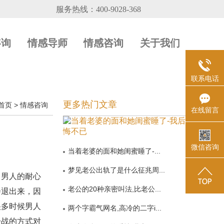
咨询
情感导师
情感咨询
关于我们
联系电话
更多热门文章
首页
>
情感咨询
在线留言
微信咨询
当着老婆的面和她闺蜜睡了-...
梦见老公出轨了是什么征兆周...
，男人的耐心
老公的20种亲密叫法,比老公...
会退出来，因
很多时候男人
两个字霸气网名,高冷的二字i...
冷战的方式对