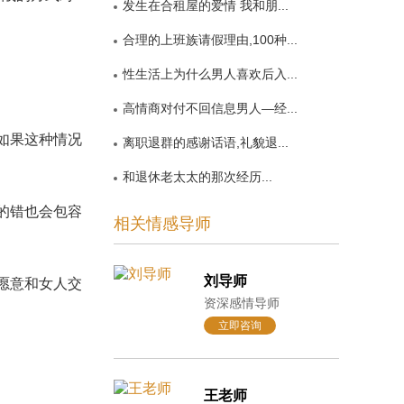
发生在合租屋的爱情 我和朋...
合理的上班族请假理由,100种...
性生活上为什么男人喜欢后入...
高情商对付不回信息男人—经...
如果这种情况
离职退群的感谢话语,礼貌退...
和退休老太太的那次经历...
的错也会包容
相关情感导师
。
刘导师
愿意和女人交
资深感情导师
立即咨询
王老师