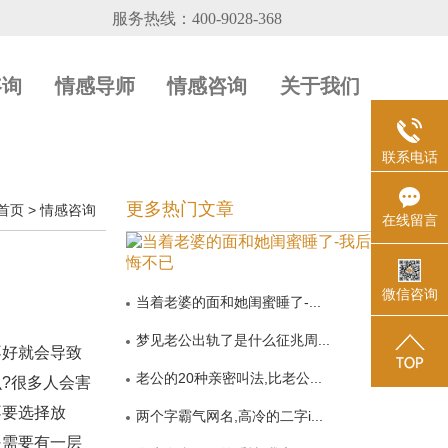
咨询
情感导师
情感咨询
关于我们
联系电话
更多热门文章
首页
>
情感咨询
在线留言
微信咨询
当着老婆的面和她闺蜜睡了-...
梦见老公出轨了是什么征兆周...
不好就会导致
老公的20种亲密叫法,比老公...
?很多人会害
不要选择放
两个字霸气网名,高冷的二字i...
是需要有一层