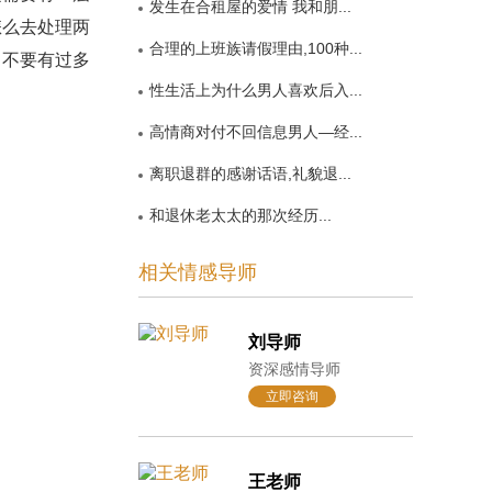
发生在合租屋的爱情 我和朋...
怎么去处理两
合理的上班族请假理由,100种...
，不要有过多
性生活上为什么男人喜欢后入...
高情商对付不回信息男人—经...
离职退群的感谢话语,礼貌退...
和退休老太太的那次经历...
相关情感导师
刘导师
资深感情导师
立即咨询
王老师