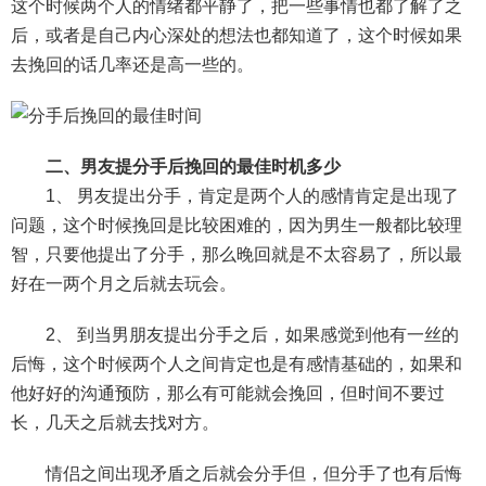
交流沟通
约会
情感语录
情商
两性健康
这个时候两个人的情绪都平静了，把一些事情也都了解了之
后，或者是自己内心深处的想法也都知道了，这个时候如果
其他
去挽回的话几率还是高一些的。
二、男友提分手后挽回的最佳时机多少
1、 男友提出分手，肯定是两个人的感情肯定是出现了
问题，这个时候挽回是比较困难的，因为男生一般都比较理
智，只要他提出了分手，那么晚回就是不太容易了，所以最
好在一两个月之后就去玩会。
2、 到当男朋友提出分手之后，如果感觉到他有一丝的
后悔，这个时候两个人之间肯定也是有感情基础的，如果和
他好好的沟通预防，那么有可能就会挽回，但时间不要过
长，几天之后就去找对方。
情侣之间出现矛盾之后就会分手但，但分手了也有后悔