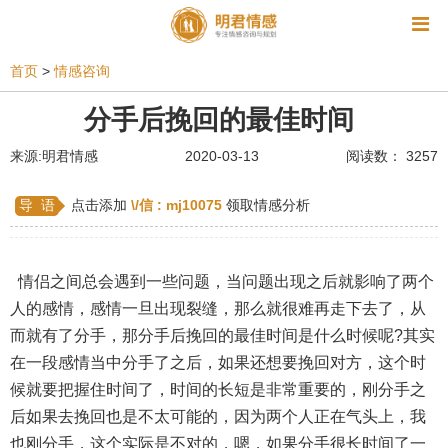
资讯
首页
>
情感咨询
相亲
同性恋
恋爱技巧
挽回爱情
分手后挽回的最佳时间
挽救婚姻
爱情相关
星座情感
离婚
心情
来源:明君情感
2020-03-13
阅读数： 3257
姻缘测试
美容
怀孕
分娩
交友
导 语
点击添加
\/信 :
mj10075
领取情感分析
感情挽回
双鱼座男生
情感测试
婆媳关系
水瓶座男生
摩羯座男生
射手座男生
情侣之间总会遇到一些问题，当问题出现之后就影响了两个
人的感情，感情一旦出现裂缝，那么就很难再走下去了，从
天蝎座男生
天秤座男生
处女座男生
而就有了分手，那分手后挽回的最佳时间是什么时候呢?其实
爱情诗句
狮子座男生
爱情歌曲
爱情图片
在一段感情当中分手了之后，如果还想要挽回对方，这个时
候就要把握住时间了，时间的长短是非常重要的，刚分手之
爱情小说
巨蟹座男生
爱情电影
双子座男生
后如果去挽回也是不太可能的，因为两个人正在气头上，我
不和
金牛座男生
白羊座男生
吵架
也刚分手，这个实际是不对的，嗯，如果分手很长时间了一