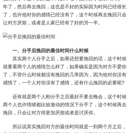
年了，然后再去挽回，这也是不好的实际因为时间已经很长
财产分割
外遇
分手
第三者
心态
了，也许他对你的感情已经没有了，这个时候再去挽回只会
让对方厌烦，或者是人家已经有了好的另一半。
变心
感人
伤感
婚姻问题
脾气
失恋挽救
情绪
时辰八字
爱情的句子
十二生肖
分手复合
梦见
抽签算命
一、分手后挽回的最佳时间什么时候
其实两个人分手之后，如果还想要挽回的话，这个时候
异地恋
明星
气质
美妆
情感挽回
就要看两个人的感情怎么样了，如果确实是因为对方不爱你
化妆
挽留前任
避孕
挽回男友
孕妇食谱
了，不管什么时候都没有挽回的几率因为，因为他对你没有
感情了，一个人对你没有了感情，还有什么挽回的必要呢?
挽回老公
产检
家庭暴力
孕中期
还有就是两个人刚分手之后最好不要去晚会，这个时候
经营婚姻
婚姻修复
孕早期
感情挽回
两个人也许情绪都比较激动的情况下分手了，这个时候再去
备孕
产后恢复
减肥
月子
婴儿辅食
挽回，只会让对方得更加厌烦或者是讨厌你。
产妇食谱
同性恋
交往
搭讪
光棍节
所以说其实挽回对方的最佳时间就是一到两个月之后，