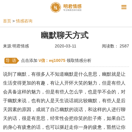
资讯
首页
>
情感咨询
相亲
同性恋
恋爱技巧
挽回爱情
幽默聊天方式
挽救婚姻
爱情相关
星座情感
离婚
心情
来源:明君情感
2020-03-11
阅读数： 2587
姻缘测试
美容
怀孕
分娩
交友
导 语
点击添加
\/信 :
mj10075
领取情感分析
感情挽回
双鱼座男生
情感测试
婆媳关系
说到了幽默，有很多人不知道幽默是什么意思，幽默就是让
水瓶座男生
摩羯座男生
射手座男生
生活变得更加的有趣，有让人开怀大笑的魅力，但是有些人
会具备这样的魅力，但是有些人怎么学，也是学不会的，对
天蝎座男生
天秤座男生
处女座男生
于幽默来说，也有的人是天生说话就比较幽默，有些人是后
爱情诗句
狮子座男生
爱情歌曲
爱情图片
天因素的原因，成就了自己幽默的说话，和这样的人进行聊
爱情小说
巨蟹座男生
爱情电影
双子座男生
天的话，很是有意思，经常性会把你笑的肚子疼，如果自己
的身心有疲惫的话，也可以驱赶走你一身的疲惫，豁然让你
不和
金牛座男生
白羊座男生
吵架