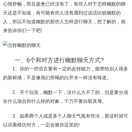
心情舒畅，而且疲惫已经没有了，有些人对于怎样幽默的聊
财产分割
外遇
分手
第三者
心态
天还是不知道，有可能有些人没有遇到过说话比较幽默的
人，所以不知道幽默的那些人怎样进行聊天，想了解的，就
变心
感人
伤感
婚姻问题
脾气
来告诉你们一下吧!
失恋挽救
情绪
时辰八字
爱情的句子
十二生肖
分手复合
梦见
抽签算命
一、6个和对方进行幽默聊天方式?
异地恋
明星
气质
美妆
情感挽回
1、你的一些语言要有一定的反转能力，能带给别人很多
化妆
挽留前任
避孕
挽回男友
孕妇食谱
的新鲜感，不是像我们所喝的白开水一样没有味道。
挽回老公
产检
家庭暴力
孕中期
2、开个玩笑，幽默一下，没什么大不了的，但是要分清
经营婚姻
婚姻修复
孕早期
感情挽回
在什么场合和什么样的对象，千万不要自取其辱。
备孕
产后恢复
减肥
月子
婴儿辅食
3、如果两个人或是多个人聊天气氛有些冷，那这时就可
产妇食谱
同性恋
交往
搭讪
光棍节
以试着模仿对方，一定会被你逗笑的!