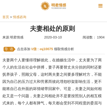
资讯
首页
>
情感咨询
相亲
同性恋
恋爱技巧
挽回爱情
夫妻相处的原则
挽救婚姻
爱情相关
星座情感
离婚
心情
来源:明君情感
2020-03-10
阅读数： 1904
姻缘测试
美容
怀孕
分娩
交友
导 语
点击添加
\/信 :
mj10075
领取情感分析
感情挽回
双鱼座男生
情感测试
婆媳关系
夫妻两个人要懂得理解彼此，在婚姻生活中，丈夫要为了两
水瓶座男生
摩羯座男生
射手座男生
个人的生活在社会中拼搏，妻子再要替丈夫分担的同时还要
抚养孩子，照顾父母，这时两夫妻之间要多理解对方，不能
天蝎座男生
天秤座男生
处女座男生
因为自己的压力过大和劳累而彼此埋怨吵架影响生活，更不
爱情诗句
狮子座男生
爱情歌曲
爱情图片
能将自己在外面的坏情绪带回家中。可是，夫妻之间如何相
爱情小说
巨蟹座男生
爱情电影
双子座男生
处又是一个问题，夫妻之间相处并不是要按照别人的相互模
式来的，每个人都有脾气，每天都会受到不同程度的委屈与
不和
金牛座男生
白羊座男生
吵架