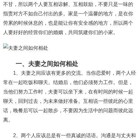
不甘，所以两个人要互相谅解、互相鼓励，不要只是一味的
财产分割
外遇
分手
第三者
心态
指责对方不如自己付出的多。家是一个温馨的地方，是在你
劳累的时候休息的，也是能让你有安全感的地方，所以两个
变心
感人
伤感
婚姻问题
脾气
人要好好的经营你们的婚姻，共同筑建你们的小家。
失恋挽救
情绪
时辰八字
爱情的句子
十二生肖
分手复合
梦见
抽签算命
一、夫妻之间如何相处
异地恋
明星
气质
美妆
情感挽回
1、夫妻之间应该有更多的交流。当你恋爱时，两个人经
化妆
挽留前任
避孕
挽回男友
孕妇食谱
常在一起吃饭和聊天。结婚后，他们必须努力工作。但是，
挽回老公
产检
家庭暴力
孕中期
当他们努力工作时，夫妻可以坐下来，在有时间的时候一起
聊天，回到过去，为未来做好准备。互相说一些彼此的心里
经营婚姻
婚姻修复
孕早期
感情挽回
话，晚餐后可以一起散步，不要因为生活中的问题而彼此远
备孕
产后恢复
减肥
月子
婴儿辅食
离。
产妇食谱
同性恋
交往
搭讪
光棍节
2、两个人应该总是有一些真诚的话语。沟通是与丈夫和