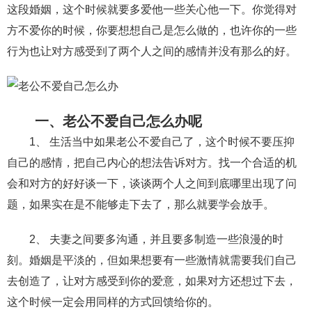
这段婚姻，这个时候就要多爱他一些关心他一下。你觉得对
财产分割
外遇
分手
第三者
心态
方不爱你的时候，你要想想自己是怎么做的，也许你的一些
行为也让对方感受到了两个人之间的感情并没有那么的好。
变心
感人
伤感
婚姻问题
脾气
失恋挽救
情绪
时辰八字
爱情的句子
十二生肖
分手复合
梦见
抽签算命
一、老公不爱自己怎么办呢
异地恋
明星
气质
美妆
情感挽回
1、 生活当中如果老公不爱自己了，这个时候不要压抑
自己的感情，把自己内心的想法告诉对方。找一个合适的机
化妆
挽留前任
避孕
挽回男友
孕妇食谱
会和对方的好好谈一下，谈谈两个人之间到底哪里出现了问
挽回老公
产检
家庭暴力
孕中期
题，如果实在是不能够走下去了，那么就要学会放手。
经营婚姻
婚姻修复
孕早期
感情挽回
2、 夫妻之间要多沟通，并且要多制造一些浪漫的时
备孕
产后恢复
减肥
月子
婴儿辅食
刻。婚姻是平淡的，但如果想要有一些激情就需要我们自己
去创造了，让对方感受到你的爱意，如果对方还想过下去，
产妇食谱
同性恋
交往
搭讪
光棍节
这个时候一定会用同样的方式回馈给你的。