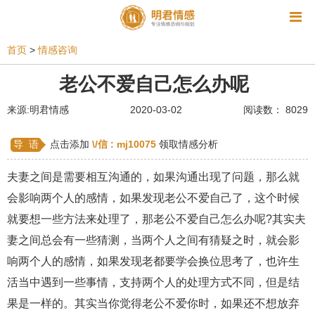
资讯
首页
>
情感咨询
相亲
同性恋
恋爱技巧
挽回爱情
老公不爱自己怎么办呢
挽救婚姻
爱情相关
星座情感
离婚
心情
来源:明君情感
2020-03-02
阅读数： 8029
姻缘测试
美容
怀孕
分娩
交友
导 语
点击添加
\/信 :
mj10075
领取情感分析
感情挽回
双鱼座男生
情感测试
婆媳关系
夫妻之间是需要相互沟通的，如果沟通出现了问题，那么就
水瓶座男生
摩羯座男生
射手座男生
会影响两个人的感情，如果发现老公不爱自己了，这个时候
就要想一些方法来处理了，那老公不爱自己怎么办呢?其实夫
天蝎座男生
天秤座男生
处女座男生
妻之间总会有一些猜测，当两个人之间有猜疑之时，就会影
爱情诗句
狮子座男生
爱情歌曲
爱情图片
响两个人的感情，如果发现老都要学会换位思考了，也许生
爱情小说
巨蟹座男生
爱情电影
双子座男生
活当中遇到一些事情，支持两个人的处理方式不同，但是结
果是一样的。其实当你觉得老公不爱你时，如果还不想放弃
不和
金牛座男生
白羊座男生
吵架