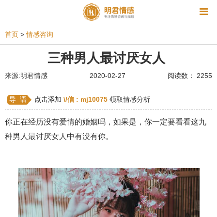
资讯
首页
>
情感咨询
相亲
同性恋
恋爱技巧
挽回爱情
三种男人最讨厌女人
挽救婚姻
爱情相关
星座情感
离婚
心情
来源:明君情感
2020-02-27
阅读数： 2255
姻缘测试
美容
怀孕
分娩
交友
导 语
点击添加
\/信 :
mj10075
领取情感分析
感情挽回
双鱼座男生
情感测试
婆媳关系
你正在经历没有爱情的婚姻吗，如果是，你一定要看看这九
水瓶座男生
摩羯座男生
射手座男生
种男人最讨厌女人中有没有你。
天蝎座男生
天秤座男生
处女座男生
爱情诗句
狮子座男生
爱情歌曲
爱情图片
爱情小说
巨蟹座男生
爱情电影
双子座男生
不和
金牛座男生
白羊座男生
吵架