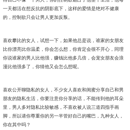
一天都活在想反抗的阴影底下，这样的爱情是绝对不健康
的，控制欲只会让男人更加反叛。
喜欢攀比的女人，试想一下，如果他总是说，谁家的女朋友
比你漂亮比你温柔，你会怎么想，你肯定会很不开心，同理
你说谁家的男人比他强，赚钱比他多几倍，会宠女朋友会浪
漫比他强多了，你猜他又会怎么想呢。
喜欢公开聊隐私的女人，不少女人喜欢和闺蜜分享自己和男
朋友的隐私生活，你要注意你分享的话，不能传到他的耳朵
里，男人多对隐私比较敏感，不喜欢被人说三道四指手画
脚，所以请你尊重你的另一半管好自己的嘴巴，九种女人，
你在其中吗？