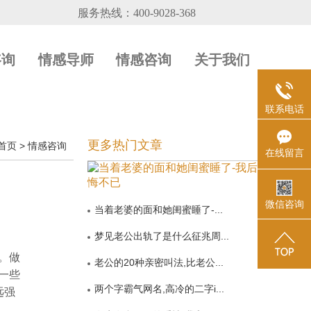
咨询
情感导师
情感咨询
关于我们
联系电话
更多热门文章
首页
>
情感咨询
在线留言
微信咨询
当着老婆的面和她闺蜜睡了-...
梦见老公出轨了是什么征兆周...
。做
老公的20种亲密叫法,比老公...
一些
两个字霸气网名,高冷的二字i...
远强