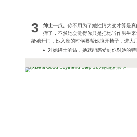
3
绅士一点。
你不用为了她性情大变才算是真
痒了，不然她会觉得你只是把她当作男生来
给她开门，她入座的时候要帮她拉开椅子，进大
对她绅士的话，她就能感受到你对她的特