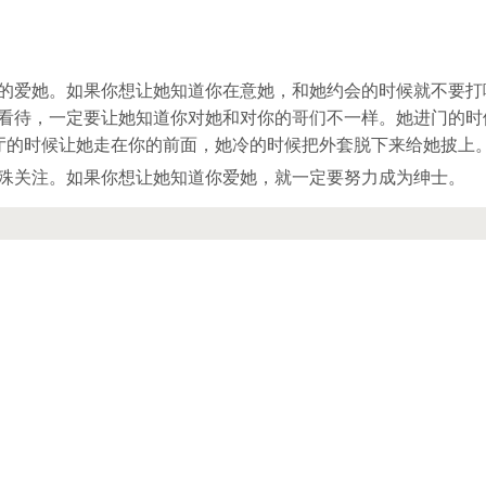
的爱她。如果你想让她知道你在意她，和她约会的时候就不要打
看待，一定要让她知道你对她和对你的哥们不一样。她进门的时
厅的时候让她走在你的前面，她冷的时候把外套脱下来给她披上
殊关注。如果你想让她知道你爱她，就一定要努力成为绅士。