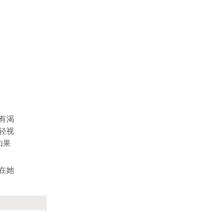
有渴
轻视
如果
在她