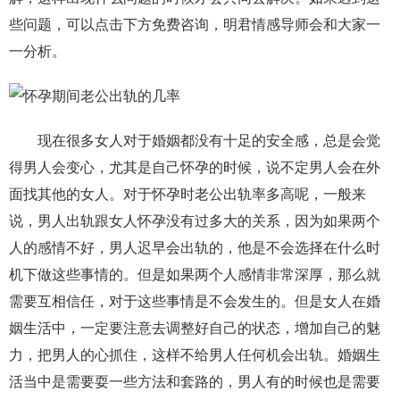
些问题，可以点击下方免费咨询，明君情感导师会和大家一
一分析。
现在很多女人对于婚姻都没有十足的安全感，总是会觉
得男人会变心，尤其是自己怀孕的时候，说不定男人会在外
面找其他的女人。对于怀孕时老公出轨率多高呢，一般来
说，男人出轨跟女人怀孕没有过多大的关系，因为如果两个
人的感情不好，男人迟早会出轨的，他是不会选择在什么时
机下做这些事情的。但是如果两个人感情非常深厚，那么就
需要互相信任，对于这些事情是不会发生的。但是女人在婚
姻生活中，一定要注意去调整好自己的状态，增加自己的魅
力，把男人的心抓住，这样不给男人任何机会出轨。婚姻生
活当中是需要耍一些方法和套路的，男人有的时候也是需要