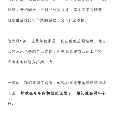
财产分割
外遇
分手
第三者
心态
时候，开始同居。平时相处得很好，基本不怎么吵架，
变心
感人
伤感
婚姻问题
脾气
但是生活就比较平淡的感觉，没有什么激情。
失恋挽救
情绪
时辰八字
爱情的句子
十二生肖
分手复合
梦见
抽签算命
他大我5岁，这些年他家里一直在催他赶紧结婚。他自
异地恋
明星
气质
美妆
情感挽回
己的意思也是想早点结婚，但是我觉得自己还太年轻，
化妆
挽留前任
避孕
挽回男友
孕妇食谱
没有准备好进入婚姻生活。
挽回老公
产检
家庭暴力
孕中期
一周前，我们又闹了起来，他说如果还想这段感情继续
经营婚姻
婚姻修复
孕早期
感情挽回
下去，
那就在今年内和他把证领了，婚礼他会明年补
备孕
产后恢复
减肥
月子
婴儿辅食
办。
产妇食谱
同性恋
交往
搭讪
光棍节