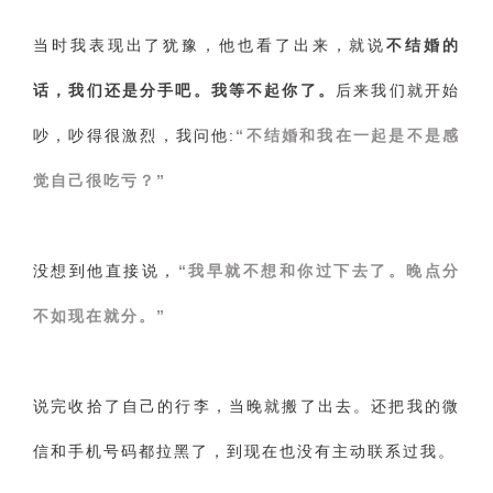
交流沟通
约会
情感语录
情商
两性健康
当时我表现出了犹豫，他也看了出来，就说
不结婚的
其他
话，我们还是分手吧
。我等不起你了。
后来我们就开始
吵，吵得很激烈，我问他:
“不结婚和我在一起是不是感
觉自己很吃亏？”
没想到他直接说，
“我早就不想和你过下去了。晚点分
不如现在就分。”
说完收拾了自己的行李，当晚就搬了出去。还把我的微
信和手机号码都拉黑了，到现在也没有主动联系过我。