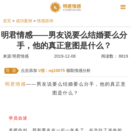
资讯
首页
>
成功案例
>
情感咨询
相亲
同性恋
恋爱技巧
挽回爱情
明君情感——男友说要么结婚要么分
手，他的真正意图是什么？
挽救婚姻
爱情相关
星座情感
离婚
心情
来源:明君情感
2019-12-08
阅读数： 8819
姻缘测试
美容
怀孕
分娩
交友
感情挽回
双鱼座男生
情感测试
婆媳关系
导 语
点击添加
\/信 :
mj10075
领取情感分析
水瓶座男生
摩羯座男生
射手座男生
明君情感
——男友说要么结婚要么分手，他的真正意
图是什么？
天蝎座男生
天秤座男生
处女座男生
爱情诗句
狮子座男生
爱情歌曲
爱情图片
爱情小说
巨蟹座男生
爱情电影
双子座男生
学员自述
不和
金牛座男生
白羊座男生
吵架
老师你好，我和男友在一起一年多了，在交往了半年的