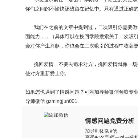
你们之间的不愉快还残留在记忆中。只有通过正确
我们在之前的文章中提到过，二次吸引你需要做
面能力
……（具体可以在挽回学院搜索关于二次吸
会对你产生兴趣，你也会在二次吸引的过程中收获
挽回爱情，不要去追求对方，挽回爱情就像一场
使对方重新爱上你。
如果您也遇到了情感问题？可添加导师微信领取专
导师微信
gzmingjun001
情感问题免费分析
加导师团队\/信
享受知名导师一对一分