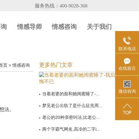
咨询
情感导师
情感咨询
关于我们
联系电话
更多热门文章
首页
>
情感咨询
在线留言
微信咨询
当着老婆的面和她闺蜜睡了-...
梦见老公出轨了是什么征兆周...
想法。
老公的20种亲密叫法,比老公...
两个字霸气网名,高冷的二字i...