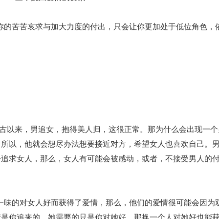
，你的苦苦哀求与加大力度的付出，只会让你更加处于低位角色，
古以来，男追女，抱得美人归，这很正常。那为什么会出现一个
，所以，他就会想尽办法想要接近对方，希望女人也喜欢自己。
去追求女人，那么，女人有可能会被感动，或者，不接受男人的
一味的对女人好而获得了爱情，那么，他们的爱情很可能会因为
情是你追来的，她需要的只是你对她好，那换一个人对她好也能