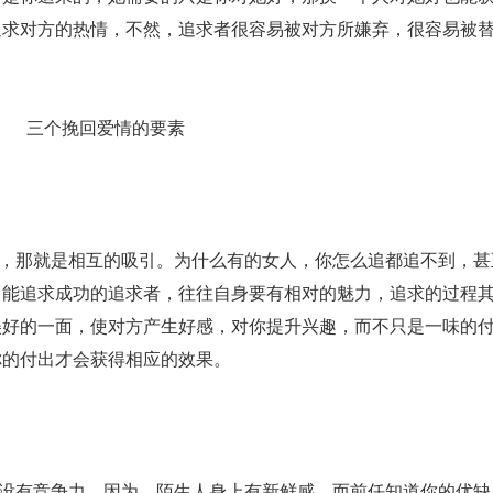
追求对方的热情，不然，追求者很容易被对方所嫌弃，很容易被
三个挽回爱情的要素
，那就是相互的吸引。为什么有的女人，你怎么追都追不到，甚
。能追求成功的追求者，往往自身要有相对的魅力，追求的过程
美好的一面，使对方产生好感，对你提升兴趣，而不只是一味的
你的付出才会获得相应的效果。
没有竞争力，因为，陌生人身上有新鲜感，而前任知道你的优缺