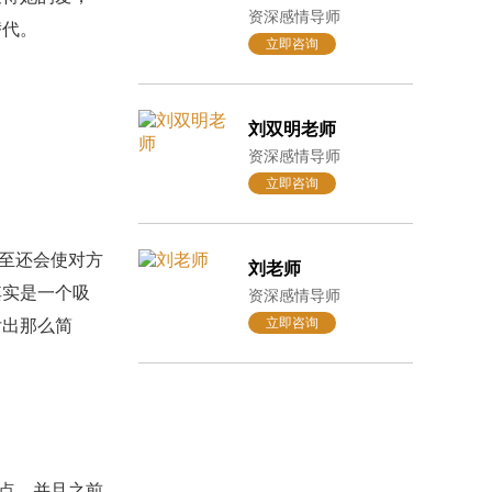
资深感情导师
替代。
立即咨询
刘双明老师
资深感情导师
立即咨询
至还会使对方
刘老师
其实是一个吸
资深感情导师
立即咨询
付出那么简
点，并且之前