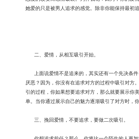
她爱的只是被男人追求的感觉。除非你能保持最初
二、爱情，从相互吸引开始。
上面说爱情不是追来的，其实还有一个先决条件
厌恶？因为，你没有在追求对方的过程中吸引对方
引的过程，你如果想要追求对方，那么就要展示你
单。当你通过展示自己的魅力逐渐吸引了对方时，
三、挽回爱情，不要追求，要做二次吸引。
你想追求前任？那么，你将比一个陌生的人更加