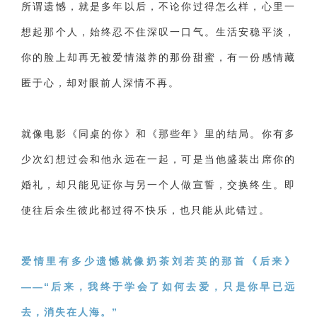
交流沟通
约会
情感语录
情商
两性健康
所谓遗憾，就是多年以后，不论你过得怎么样，心里一
其他
想起那个人，始终忍不住深叹一口气。生活安稳平淡，
你的脸上却再无被爱情滋养的那份甜蜜，有一份感情藏
匿于心，却对眼前人深情不再。
就像电影《同桌的你》和《那些年》里的结局。你有多
少次幻想过会和他永远在一起，可是当他盛装出席你的
婚礼，却只能见证你与另一个人做宣誓，交换终生。即
使往后余生彼此都过得不快乐，也只能从此错过。
爱情里有多少遗憾就像奶茶刘若英的那首《后来》
——“后来，我终于学会了如何去爱，只是你早已远
去，消失在人海。”