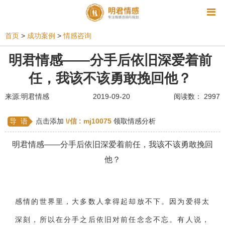
资讯
首页
>
成功案例
>
情感咨询
相亲
同性恋
恋爱技巧
挽回爱情
明君情感——分手后依旧深爱着前
任，我该不该勇敢挽回他？
挽救婚姻
爱情相关
星座情感
离婚
心情
来源:明君情感
2019-09-20
阅读数： 2997
姻缘测试
美容
怀孕
分娩
交友
感情挽回
双鱼座男生
情感测试
婆媳关系
导 语
点击添加
\/信 :
mj10075
领取情感分析
水瓶座男生
摩羯座男生
射手座男生
明君情感——分手后依旧深爱着前任，我该不该勇敢挽回
他？
天蝎座男生
天秤座男生
处女座男生
爱情诗句
狮子座男生
爱情歌曲
爱情图片
爱情小说
巨蟹座男生
爱情电影
双子座男生
感情的世界里，大多数人拿得起却放不下。因为爱得太
深刻，所以在分手之后依旧对前任念念不忘。有人说，
不和
金牛座男生
白羊座男生
吵架