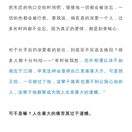
把失恋的伤口交给时间吧，慢慢地一切都会被淡忘，一
财产分割
外遇
分手
第三者
心态
切的伤都会被疗愈。要我说，倘若真的深爱一个人，过
变心
感人
伤感
婚姻问题
脾气
多长时间都不会忘。因为真正的爱情，都是刻骨铭心。
失恋挽救
情绪
时辰八字
爱情的句子
十二生肖
分手复合
梦见
抽签算命
对于分手后仍深爱着的前任，到底应不应该去挽回？很
异地恋
明星
气质
美妆
情感挽回
多人都十分纠结——“有时候我想，
也许相濡以沫不如
相忘于江湖，毕竟这样会显得自己更落落大方。可是我
化妆
挽留前任
避孕
挽回男友
孕妇食谱
又怕，一旦错过了他，这辈子就再也遇不到让我心动的
挽回老公
产检
家庭暴力
孕中期
人，这辈子他都要成为我人生里最大的遗憾。”
经营婚姻
婚姻修复
孕早期
感情挽回
备孕
产后恢复
减肥
月子
婴儿辅食
可不是嘛？人生最大的痛苦莫过于遗憾。
产妇食谱
同性恋
交往
搭讪
光棍节