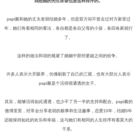
交流沟通
约会
情感语录
情商
两性健康
我想她的先生应该也是这样排序的。
其他
papi酱和她的丈夫老胡结婚多年，但是双方却不曾去过对方家里过
年，她们有着相同的看法，各自都是各自父母的小孩，各回各家就行
了。
这样的做法和谐的规避了婚姻中那些婆媳之间的纷争。
许多人表示大开眼界，仿佛刷新了自己的三观，也有大部分人表示
papi酱是个活得很通透的女子。
其实，能够活得如此通透，也少不了另一半的支持和配合。papi酱的
微博里里，经常会分享老胡的糗事和生活趣事，恋爱10年，结婚5年
还能保持如此的欢乐和幸福，这与她们有相同的人生排序有着莫大的
干系。