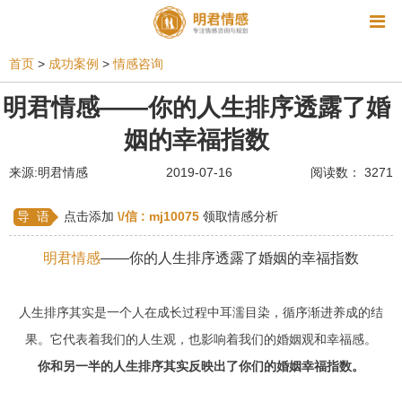
资讯
首页
>
成功案例
>
情感咨询
相亲
同性恋
恋爱技巧
挽回爱情
明君情感——你的人生排序透露了婚
姻的幸福指数
挽救婚姻
爱情相关
星座情感
离婚
心情
来源:明君情感
2019-07-16
阅读数： 3271
姻缘测试
美容
怀孕
分娩
交友
感情挽回
双鱼座男生
情感测试
婆媳关系
导 语
点击添加
\/信 :
mj10075
领取情感分析
水瓶座男生
摩羯座男生
射手座男生
明君情感
——你的人生排序透露了婚姻的幸福指数
天蝎座男生
天秤座男生
处女座男生
人生排序其实是一个人在成长过程中耳濡目染，循序渐进养成的结
爱情诗句
狮子座男生
爱情歌曲
爱情图片
果。它代表着我们的人生观，也影响着我们的婚姻观和幸福感。
爱情小说
巨蟹座男生
爱情电影
双子座男生
你和另一半的人生排序其实反映出了你们的婚姻幸福指数。
不和
金牛座男生
白羊座男生
吵架