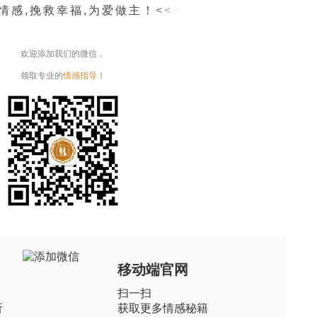
情感
,挽救幸福,为爱做主！
<
<
<
欢迎添加我们的微信，
领取专业的
情感指导
！
移动端官网
扫一扫
析
获取更多情感秘籍