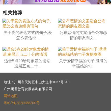
相关推荐
关于爱的表达方式的句子,爱
公布恋情的文案适合公布恋
怎么表达经...
情的朋友圈文...
适合5点20给对象发的情话,
关于爱情幸福的句子,满满的
凌晨五点二十...
幸福感的句...
地址：广州市天河区中山大道中1037号510
广州明君教育发展咨询有限公司
网站地图
粤ICP备2020088206号