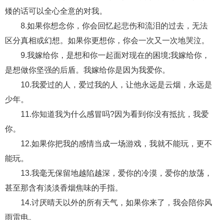
交流沟通
约会
情感语录
情商
两性健康
矮的话可以全心全意的对我。
其他
8.如果你想念你，你会回忆起悲伤和流泪的过去，无法
区分真相或幻想。如果你更想你，你会一次又一次地哭泣。
9.我嫁给你，是想和你一起面对现在的困境;我嫁给你，
是想做你坚强的后盾。我嫁给你是因为我爱你。
10.我爱过的人，爱过我的人，让他永远是云烟，永远是
少年。
11.你知道我为什么感冒吗?因为看到你没有抵抗，我爱
你。
12.如果你把我的感情当成一场游戏，我就不能玩，更不
能玩。
13.我毫无保留地越陷越深，爱你的冷漠，爱你的放荡，
甚至那含有淡淡香烟焦味的手指。
14.讨厌晴天以外的所有天气，如果你来了，我会陪你风
雨雷电。