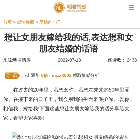
资讯
首页
>
感情挽回
>
爱情的句子
相亲
同性恋
恋爱技巧
挽回爱情
想让女朋友嫁给我的话,表达想和女
朋友结婚的话语
挽救婚姻
爱情相关
星座情感
离婚
心情
来源:明君情感
2022-07-18
阅读数： 2433
姻缘测试
美容
怀孕
分娩
交友
感情挽回
双鱼座男生
情感测试
婆媳关系
导 语
点击添加
\/信 :
mjzx2002
领取情感分析
水瓶座男生
摩羯座男生
射手座男生
在过去的20年里，我想念你。我想在未来的50年里爱
你。在接下来的日子里，我会用我的生命来保护你。.爱你，
天蝎座男生
天秤座男生
处女座男生
相信我，嫁给我!下面这些想让女朋友嫁给我的话分享给大
爱情诗句
狮子座男生
爱情歌曲
爱情图片
家，希望大家喜欢!
爱情小说
巨蟹座男生
爱情电影
双子座男生
不和
金牛座男生
白羊座男生
吵架