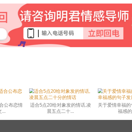
合公布恋情
适合5点20给对象发的情话,凌
关于爱情幸福的
..
晨五点二十...
福感的句