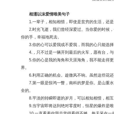
相濡以沫爱情唯美句子
1.一辈子，相知相惜，即使是贫穷的生活，还是
2.时光飞逝，我们曾经深爱过。当你爱的时候，
你的手，幸福地死去。
3.你的心可以爱我或不爱我，而我的心只能选择
4.，只不过是一辆开到最后的火车，愿有台，与
5.你的心是我的海角和天涯海角，我不能走得更
界。
6.利用正确的机会。趁微风不响。虽然这些花还
7.第一眼是惊鸿一瞥，南科的梦是你。是山重水
全的。
8.平淡的转瞬即逝的岁月，可以相知相惜，相互
9.当宇宙即将达到绝对零度时，恒星的爆炸是唯
10.一直看着你我总觉得看得不够，每天呆在一