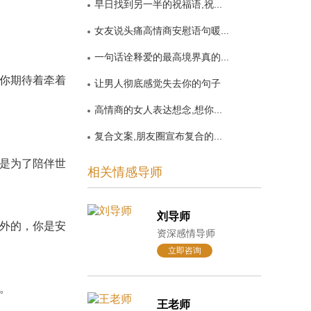
早日找到另一半的祝福语,祝...
女友说头痛高情商安慰语句暖...
一句话诠释爱的最高境界真的...
你期待着牵着
让男人彻底感觉失去你的句子
高情商的女人表达想念,想你...
复合文案,朋友圈宣布复合的...
是为了陪伴世
相关情感导师
刘导师
外的，你是安
资深感情导师
立即咨询
。
王老师