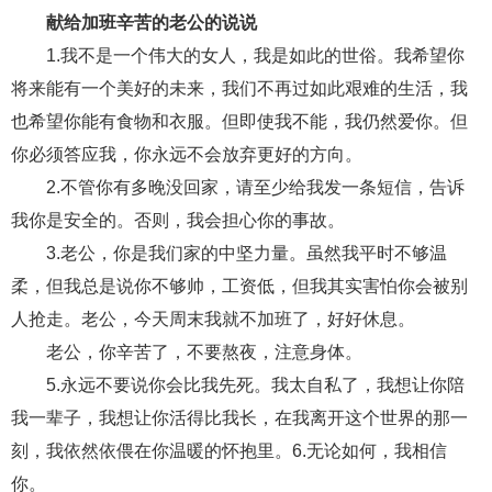
献给加班辛苦的老公的说说
财产分割
外遇
分手
第三者
心态
1.我不是一个伟大的女人，我是如此的世俗。我希望你
变心
感人
伤感
婚姻问题
脾气
将来能有一个美好的未来，我们不再过如此艰难的生活，我
也希望你能有食物和衣服。但即使我不能，我仍然爱你。但
失恋挽救
情绪
时辰八字
爱情的句子
你必须答应我，你永远不会放弃更好的方向。
十二生肖
分手复合
梦见
抽签算命
2.不管你有多晚没回家，请至少给我发一条短信，告诉
我你是安全的。否则，我会担心你的事故。
异地恋
明星
气质
美妆
情感挽回
3.老公，你是我们家的中坚力量。虽然我平时不够温
化妆
挽留前任
避孕
挽回男友
孕妇食谱
柔，但我总是说你不够帅，工资低，但我其实害怕你会被别
挽回老公
产检
家庭暴力
孕中期
人抢走。老公，今天周末我就不加班了，好好休息。
老公，你辛苦了，不要熬夜，注意身体。
经营婚姻
婚姻修复
孕早期
感情挽回
5.永远不要说你会比我先死。我太自私了，我想让你陪
备孕
产后恢复
减肥
月子
婴儿辅食
我一辈子，我想让你活得比我长，在我离开这个世界的那一
产妇食谱
同性恋
交往
搭讪
光棍节
刻，我依然依偎在你温暖的怀抱里。6.无论如何，我相信
你。