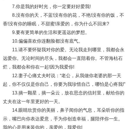
交流沟通
约会
情感语录
情商
两性健康
7.你是我的好时光，你一定要好好爱我!
其他
8.没有你的天，不蓝!没有你的花，不艳!没有你的饭，不
香!没有你的睡眠，不甜蜜!亲爱的，你为什么不回来?
9.要有更简单的生活和更遥远的梦想。
10.偏偏喜欢你连翻脸都没有底气。
11.请不要怀疑我对你的爱。无论我走到哪里，我都会永
远爱你。无论时间的尽头，我都会一直陪着你。不管海枯石
烂，我都会和你在一起!因为我爱你!
12.妻子心痛丈夫时说：“老公，从我做你老婆的那一天
起，你不仅仅是你自己，你要为我珍惜自己，哪怕是心疼我!”
13.摘一颗星，摘一朵云，放在思念的信封里，献给你的
丈夫在这一年里更好的一天。
14.眼睛欣赏你的美丽，鼻子闻你的气息，耳朵听你的指
示，嘴巴向你表达爱意，手为你创造幸福，腿陪伴你一生。
我的心是用来装你的，亲爱的，我爱你!