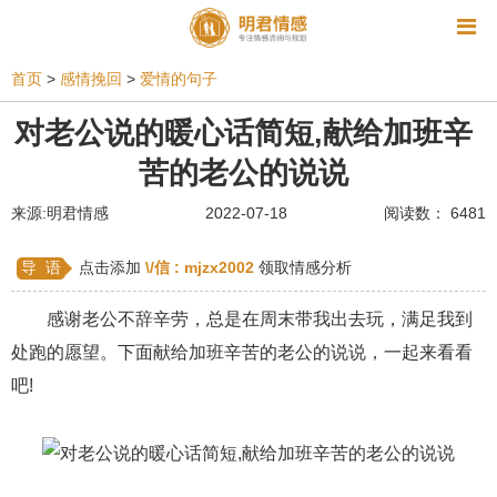
资讯
首页
>
感情挽回
>
爱情的句子
相亲
同性恋
恋爱技巧
挽回爱情
对老公说的暖心话简短,献给加班辛
苦的老公的说说
挽救婚姻
爱情相关
星座情感
离婚
心情
来源:明君情感
2022-07-18
阅读数： 6481
姻缘测试
美容
怀孕
分娩
交友
感情挽回
双鱼座男生
情感测试
婆媳关系
导 语
点击添加
\/信 :
mjzx2002
领取情感分析
水瓶座男生
摩羯座男生
射手座男生
感谢老公不辞辛劳，总是在周末带我出去玩，满足我到
处跑的愿望。下面献给加班辛苦的老公的说说，一起来看看
天蝎座男生
天秤座男生
处女座男生
吧!
爱情诗句
狮子座男生
爱情歌曲
爱情图片
爱情小说
巨蟹座男生
爱情电影
双子座男生
不和
金牛座男生
白羊座男生
吵架