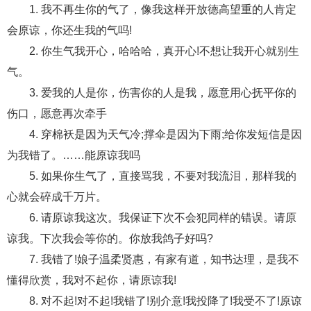
1. 我不再生你的气了，像我这样开放德高望重的人肯定
财产分割
外遇
分手
第三者
心态
会原谅，你还生我的气吗!
2. 你生气我开心，哈哈哈，真开心!不想让我开心就别生
变心
感人
伤感
婚姻问题
脾气
气。
失恋挽救
情绪
时辰八字
爱情的句子
3. 爱我的人是你，伤害你的人是我，愿意用心抚平你的
十二生肖
分手复合
梦见
抽签算命
伤口，愿意再次牵手
4. 穿棉袄是因为天气冷;撑伞是因为下雨;给你发短信是因
异地恋
明星
气质
美妆
情感挽回
为我错了。……能原谅我吗
化妆
挽留前任
避孕
挽回男友
孕妇食谱
5. 如果你生气了，直接骂我，不要对我流泪，那样我的
心就会碎成千万片。
挽回老公
产检
家庭暴力
孕中期
6. 请原谅我这次。我保证下次不会犯同样的错误。请原
经营婚姻
婚姻修复
孕早期
感情挽回
谅我。下次我会等你的。你放我鸽子好吗?
备孕
产后恢复
减肥
月子
婴儿辅食
7. 我错了!娘子温柔贤惠，有家有道，知书达理，是我不
懂得欣赏，我对不起你，请原谅我!
产妇食谱
同性恋
交往
搭讪
光棍节
8. 对不起!对不起!我错了!别介意!我投降了!我受不了!原谅