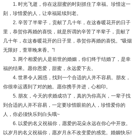
1. 时光飞逝，你在这甜蜜的时刻抓住了幸福。珍惜这一
财产分割
外遇
分手
第三者
心态
刻，珍惜爱的人，让幸福延续到老。
2. 辛苦了半辈子，贡献了几十年，在这春暖花开的日子
变心
感人
伤感
婚姻问题
脾气
里，恭贺你再婚的喜悦，就是所谓的辛苦了半辈子，贡献了
失恋挽救
情绪
时辰八字
爱情的句子
几十年，在这春暖花开的日子里，恭贺你再婚的喜悦。“吸烟
十二生肖
分手复合
梦见
抽签算命
无限好，萱草晚来香。”!
3. 两个相爱的人是前世的婚姻，你们终于结婚了，是幸
异地恋
明星
气质
美妆
情感挽回
福的结果。愿你恩爱，甜蜜，永远爱下去。
化妆
挽留前任
避孕
挽回男友
孕妇食谱
4. 世界令人困惑，找到一个合适的人并不容易。朋友，
你很幸运遇到了对的她。愿你携手并进，心相印。
挽回老公
产检
家庭暴力
孕中期
5. 朋友，今天的求婚成功了，真的为你高兴，一辈子找
经营婚姻
婚姻修复
孕早期
感情挽回
到合适的人并不容易，一定要珍惜眼前的人，珍惜爱你的
备孕
产后恢复
减肥
月子
婴儿辅食
人，你必须快乐到白头哦~
6. 以爱的名义祝福你，愿爱的花朵永远在你心中开放。
产妇食谱
同性恋
交往
搭讪
光棍节
以岁月的名义祝福你，愿岁月永不改变爱的感觉。婚姻快乐!