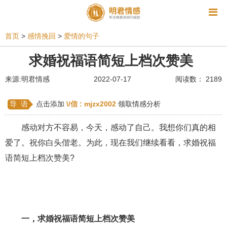
资讯
首页
>
感情挽回
>
爱情的句子
相亲
同性恋
恋爱技巧
挽回爱情
求婚祝福语简短上档次赞美
挽救婚姻
爱情相关
星座情感
离婚
心情
来源:明君情感
2022-07-17
阅读数： 2189
姻缘测试
美容
怀孕
分娩
交友
导 语
点击添加
\/信 :
mjzx2002
领取情感分析
感情挽回
双鱼座男生
情感测试
婆媳关系
感动对方不容易，今天，感动了自己。我想你们真的相
水瓶座男生
摩羯座男生
射手座男生
爱了。祝你白头偕老。为此，现在我们继续看看，求婚祝福
语简短上档次赞美?
天蝎座男生
天秤座男生
处女座男生
爱情诗句
狮子座男生
爱情歌曲
爱情图片
爱情小说
巨蟹座男生
爱情电影
双子座男生
一，求婚祝福语简短上档次赞美
不和
金牛座男生
白羊座男生
吵架