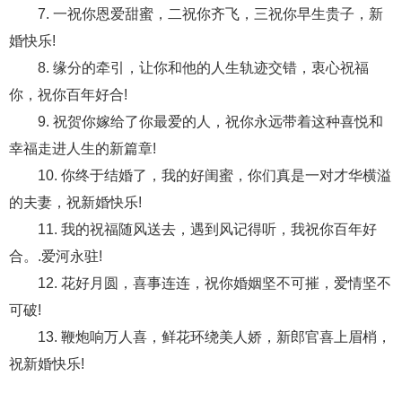
交流沟通
约会
情感语录
情商
两性健康
7. 一祝你恩爱甜蜜，二祝你齐飞，三祝你早生贵子，新
其他
婚快乐!
8. 缘分的牵引，让你和他的人生轨迹交错，衷心祝福
你，祝你百年好合!
9. 祝贺你嫁给了你最爱的人，祝你永远带着这种喜悦和
幸福走进人生的新篇章!
10. 你终于结婚了，我的好闺蜜，你们真是一对才华横溢
的夫妻，祝新婚快乐!
11. 我的祝福随风送去，遇到风记得听，我祝你百年好
合。.爱河永驻!
12. 花好月圆，喜事连连，祝你婚姻坚不可摧，爱情坚不
可破!
13. 鞭炮响万人喜，鲜花环绕美人娇，新郎官喜上眉梢，
祝新婚快乐!