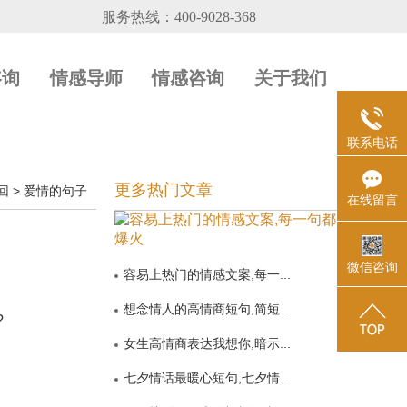
咨询
情感导师
情感咨询
关于我们
联系电话
更多热门文章
回
>
爱情的句子
在线留言
微信咨询
容易上热门的情感文案,每一...
想念情人的高情商短句,简短...
?
女生高情商表达我想你,暗示...
七夕情话最暖心短句,七夕情...