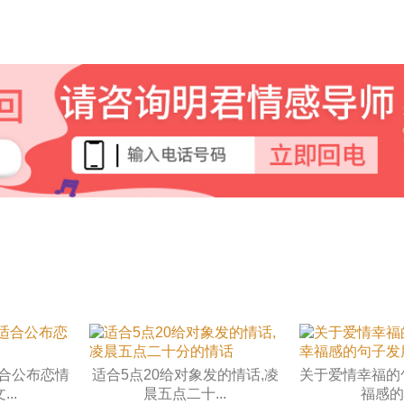
合公布恋情
适合5点20给对象发的情话,凌
关于爱情幸福的
..
晨五点二十...
福感的句