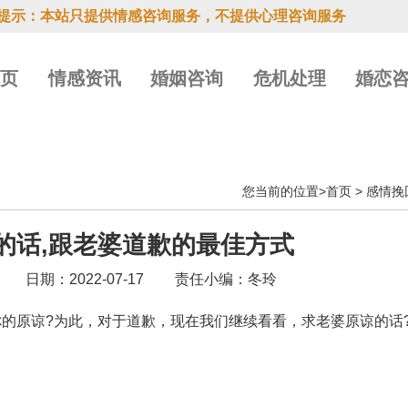
提示：本站只提供情感咨询服务，不提供心理咨询服务
首页
情感资讯
婚姻咨询
危机处理
婚恋
您当前的位置>
首页
>
感情挽
的话,跟老婆道歉的最佳方式
日期：2022-07-17
责任小编：冬玲
原谅?为此，对于道歉，现在我们继续看看，求老婆原谅的话