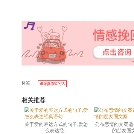
标签：
求老婆原谅的话
相关推荐
关于爱的表达方式的句子,爱怎
公布恋情的文案适
么表达经...
的朋友圈文.