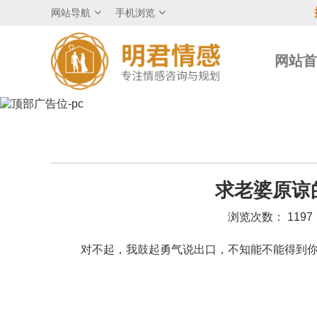
网站导航
手机浏览
网站
求老婆原谅
浏览次数： 1197
对不起，我鼓起勇气说出口，不知能不能得到你的