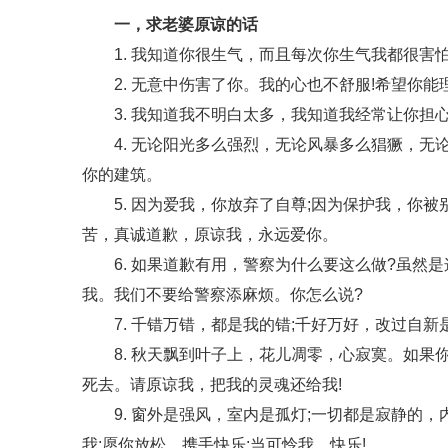
一，求老婆原谅的话
1. 我知道你很生气，而且每次你生气我都很害怕
2. 无意中伤害了你。我的心也不舒服!希望你能
3. 我知道我不明白太多，我知道我经常让你担
4. 无论阳光多么强烈，无论风暴多么猖獗，无
你的建筑。
5. 因为爱我，你放弃了自尊;因为保护我，你被
苦，真诚道歉，原谅我，永远爱你。
6. 如果道歉有用，警察为什么要这么做?虽然是
我。我们不要给警察添麻烦。你怎么说?
7. 千错万错，都是我的错;千好万好，改过自新
8. 秋天飘到叶子上，花儿凋零，心寂寞。如果
死去。请原谅我，把我的灵魂还给我!
9. 窗外是强风，室内是孤灯;一切都是寂静的，
我;愿你放松，携手快乐;当可怜我，快乐!