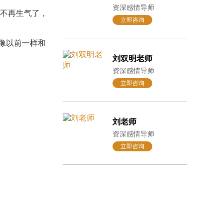
资深感情导师
就不再生气了，
立即咨询
像以前一样和
刘双明老师
资深感情导师
立即咨询
刘老师
资深感情导师
立即咨询