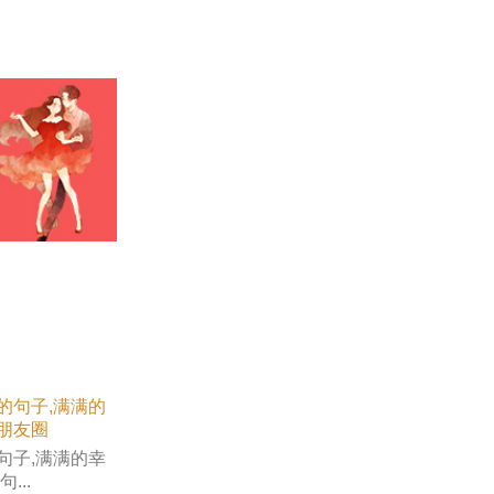
句子,满满的幸
...