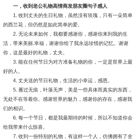
一，收到老公礼物高情商发朋友圈句子感人
财产分割
外遇
分手
第三者
心态
1. 收到丈夫的生日礼物，虽然没有玫瑰，只有一朵简单
变心
感人
伤感
婚姻问题
脾气
的西兰花，但仍然是如此简单的爱。
2. 无论未来如何，我都要感谢你，感谢你来到我的生
失恋挽救
情绪
时辰八字
爱情的句子
活，带来美丽.幸福，谢谢你给了我永远珍惜的记忆。谢谢
十二生肖
分手复合
梦见
抽签算命
你，这是最好的礼物，丈夫。
3. 能在任何节日为对方准备礼物的你，一定是世界上最
异地恋
明星
气质
美妆
情感挽回
好的人。
化妆
挽留前任
避孕
挽回男友
孕妇食谱
4. 丈夫送的节日礼物，生活的小幸运，感恩。
挽回老公
产检
家庭暴力
孕中期
5. 雁过无痕，叶落无声，美是一些具体而真实的东西，
无处不在等着你。感谢世界的魅力，感谢你的存在，感谢我
经营婚姻
婚姻修复
孕早期
感情挽回
们的相识。
备孕
产后恢复
减肥
月子
婴儿辅食
6. 每一个节日，都是我最期待的时候，所以不知道你会
产妇食谱
同性恋
交往
搭讪
光棍节
给我带来什么惊喜。
7. 收到一份特别的礼物，有这样一个人，仿佛拥有了全