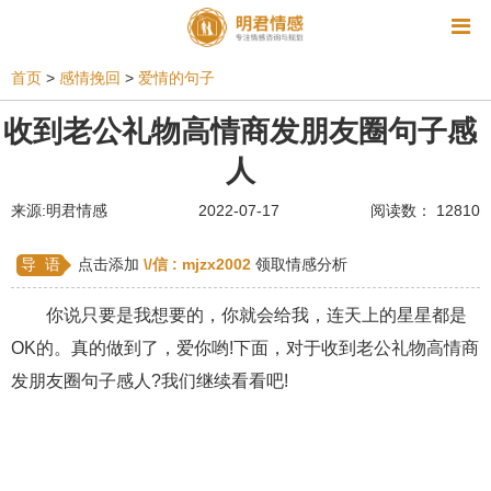
资讯
首页
>
感情挽回
>
爱情的句子
相亲
同性恋
恋爱技巧
挽回爱情
收到老公礼物高情商发朋友圈句子感
人
挽救婚姻
爱情相关
星座情感
离婚
心情
来源:明君情感
2022-07-17
阅读数： 12810
姻缘测试
美容
怀孕
分娩
交友
感情挽回
双鱼座男生
情感测试
婆媳关系
导 语
点击添加
\/信 :
mjzx2002
领取情感分析
水瓶座男生
摩羯座男生
射手座男生
你说只要是我想要的，你就会给我，连天上的星星都是
OK的。真的做到了，爱你哟!下面，对于收到老公礼物高情商
天蝎座男生
天秤座男生
处女座男生
发朋友圈句子感人?我们继续看看吧!
爱情诗句
狮子座男生
爱情歌曲
爱情图片
爱情小说
巨蟹座男生
爱情电影
双子座男生
不和
金牛座男生
白羊座男生
吵架