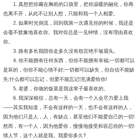
1. 真想把你藏在胸前的口袋里，把你温暖的融化，你再
财产分割
外遇
分手
第三者
心态
也离不开，从此不让别人想，只能和我一个人相爱。
2. 如果时光倒流，回到我第一次遇见你的时候，我还是
变心
感人
伤感
婚姻问题
脾气
会毫不犹豫地喜欢你。我对你总是一见钟情，没有理由喜欢
失恋挽救
情绪
时辰八字
爱情的句子
你。
十二生肖
分手复合
梦见
抽签算命
3. 路有多长我陪你走多久没有怨言绝不皱眉头。
4. 你不能拥有任何东西，但你不能拥有幸福;一切都可以
异地恋
明星
气质
美妆
情感挽回
是坏的，但你不能心情不好;一切都可以缺失，但自信不能缺
化妆
挽留前任
避孕
挽回男友
孕妇食谱
失;什么都可以忘记，但爱不能忘记!充满爱给你!
5. 老婆，你做的饭菜是我这辈子最喜欢的。
挽回老公
产检
家庭暴力
孕中期
6. 我深深相信，总有一天，会有一个人会尽力爱上我
经营婚姻
婚姻修复
孕早期
感情挽回
——其实我知道，不会有这样的一天，也不会有这样的人，
备孕
产后恢复
减肥
月子
婴儿辅食
因为他们只是人，人，有缺点，甚至他们不能爱自己的一切!
然而，有一个人，因为他爱你，慢慢地接受和容忍你的一切!
产妇食谱
同性恋
交往
搭讪
光棍节
情人节，这个人就是我。我爱你多久?