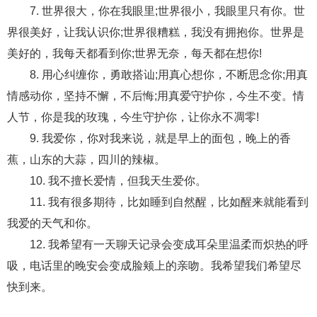
交流沟通
约会
情感语录
情商
两性健康
7. 世界很大，你在我眼里;世界很小，我眼里只有你。世
其他
界很美好，让我认识你;世界很糟糕，我没有拥抱你。世界是
美好的，我每天都看到你;世界无奈，每天都在想你!
8. 用心纠缠你，勇敢搭讪;用真心想你，不断思念你;用真
情感动你，坚持不懈，不后悔;用真爱守护你，今生不变。情
人节，你是我的玫瑰，今生守护你，让你永不凋零!
9. 我爱你，你对我来说，就是早上的面包，晚上的香
蕉，山东的大蒜，四川的辣椒。
10. 我不擅长爱情，但我天生爱你。
11. 我有很多期待，比如睡到自然醒，比如醒来就能看到
我爱的天气和你。
12. 我希望有一天聊天记录会变成耳朵里温柔而炽热的呼
吸，电话里的晚安会变成脸颊上的亲吻。我希望我们希望尽
快到来。