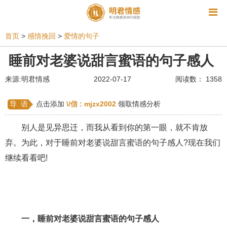
资讯
首页
>
感情挽回
>
爱情的句子
相亲
同性恋
恋爱技巧
挽回爱情
睡前对老婆说甜言蜜语的句子感人
挽救婚姻
爱情相关
星座情感
离婚
心情
来源:明君情感
2022-07-17
阅读数： 1358
姻缘测试
美容
怀孕
分娩
交友
导 语
点击添加
\/信 :
mjzx2002
领取情感分析
感情挽回
双鱼座男生
情感测试
婆媳关系
别人是见异思迁，而我从看到你的第一眼，就不肯放
水瓶座男生
摩羯座男生
射手座男生
弃。为此，对于睡前对老婆说甜言蜜语的句子感人?现在我们
继续看看吧!
天蝎座男生
天秤座男生
处女座男生
爱情诗句
狮子座男生
爱情歌曲
爱情图片
爱情小说
巨蟹座男生
爱情电影
双子座男生
一，睡前对老婆说甜言蜜语的句子感人
不和
金牛座男生
白羊座男生
吵架