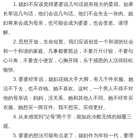
1. 媳妇不应该觉得婆婆说几句话就有很大的委屈。如果
财产分割
外遇
分手
第三者
心态
长辈说几句话，他们会说几句话。他们不会失去一块肉。媳
妇将来会成为母亲，也可能会成为婆婆，也会变老。请理
变心
感人
伤感
婚姻问题
脾气
解。
失恋挽救
情绪
时辰八字
爱情的句子
2. 思想开放，生命短暂。我们应该创造一个和谐的社会
十二生肖
分手复合
梦见
抽签算命
和一个和谐的家庭。凡事都要豁达，不要斤斤计较，不要勾
心斗角，不要贪小便宜，心胸开阔，乐于感恩的人活得轻松
异地恋
明星
气质
美妆
情感挽回
愉快。
化妆
挽留前任
避孕
挽回男友
孕妇食谱
3. 婆婆经常说，媳妇花钱大手大脚，有几千件衣服。她
活不下去，也不存钱。她不喜欢。这时，一个男人不得不对
挽回老公
产检
家庭暴力
孕中期
他的母亲说：妈妈，没关系。她和其他人不同。她不经常买
经营婚姻
婚姻修复
孕早期
感情挽回
衣服。她想买一两百件。我不想买。买得更好。
备孕
产后恢复
减肥
月子
婴儿辅食
4. 从未感觉到“父母”两个字，能如此冷酷无情的颠覆三
观。
产妇食谱
同性恋
交往
搭讪
光棍节
5. 婆婆的想法可能有点老了，媳妇作为年轻一代，要理