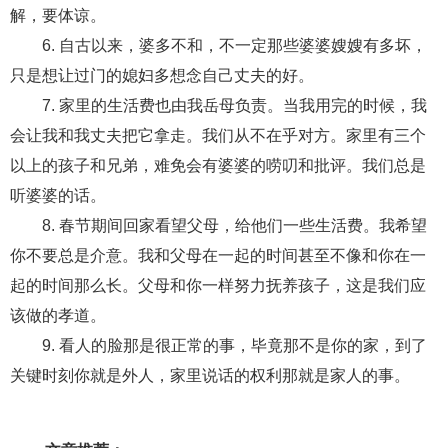
交流沟通
约会
情感语录
情商
两性健康
解，要体谅。
其他
6. 自古以来，婆多不和，不一定那些婆婆嫂嫂有多坏，
只是想让过门的媳妇多想念自己丈夫的好。
7. 家里的生活费也由我岳母负责。当我用完的时候，我
会让我和我丈夫把它拿走。我们从不在乎对方。家里有三个
以上的孩子和兄弟，难免会有婆婆的唠叨和批评。我们总是
听婆婆的话。
8. 春节期间回家看望父母，给他们一些生活费。我希望
你不要总是介意。我和父母在一起的时间甚至不像和你在一
起的时间那么长。父母和你一样努力抚养孩子，这是我们应
该做的孝道。
9. 看人的脸那是很正常的事，毕竟那不是你的家，到了
关键时刻你就是外人，家里说话的权利那就是家人的事。