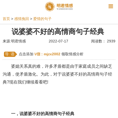
资讯
首页
>
感情挽回
>
爱情的句子
相亲
同性恋
恋爱技巧
挽回爱情
说婆婆不好的高情商句子经典
挽救婚姻
爱情相关
星座情感
离婚
心情
来源:明君情感
2022-07-17
阅读数： 2939
姻缘测试
美容
怀孕
分娩
交友
导 语
点击添加
\/信 :
mjzx2002
领取情感分析
感情挽回
双鱼座男生
情感测试
婆媳关系
婆媳关系真的难，许多矛盾都是由于家庭成员之间缺乏
水瓶座男生
摩羯座男生
射手座男生
沟通，使矛盾激化。为此，对于说婆婆不好的高情商句子经
典?现在我们继续看看吧!
天蝎座男生
天秤座男生
处女座男生
爱情诗句
狮子座男生
爱情歌曲
爱情图片
爱情小说
巨蟹座男生
爱情电影
双子座男生
一，说婆婆不好的高情商句子经典
不和
金牛座男生
白羊座男生
吵架