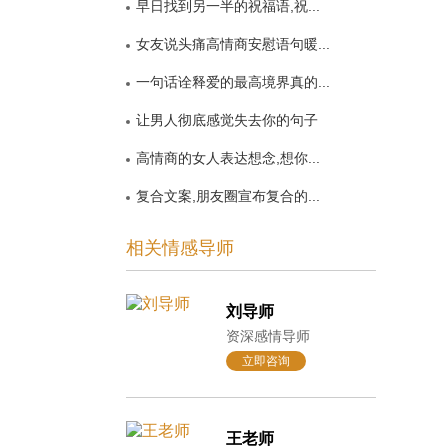
早日找到另一半的祝福语,祝...
女友说头痛高情商安慰语句暖...
一句话诠释爱的最高境界真的...
让男人彻底感觉失去你的句子
高情商的女人表达想念,想你...
复合文案,朋友圈宣布复合的...
相关情感导师
刘导师
资深感情导师
立即咨询
王老师