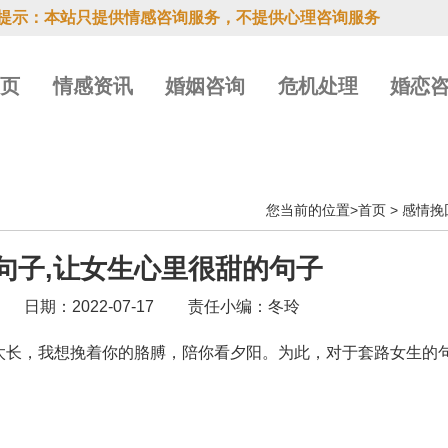
提示：本站只提供情感咨询服务，不提供心理咨询服务
首页
情感资讯
婚姻咨询
危机处理
婚恋
您当前的位置>
首页
>
感情挽
句子,让女生心里很甜的句子
日期：2022-07-17
责任小编：冬玲
长，我想挽着你的胳膊，陪你看夕阳。为此，对于套路女生的句