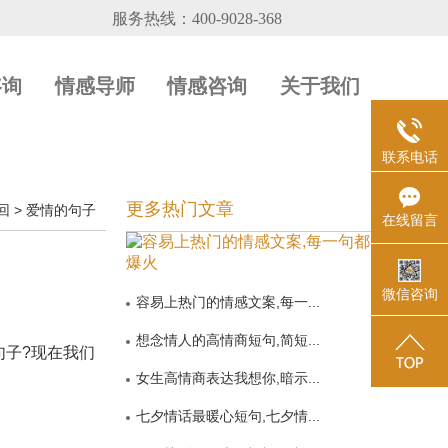
咨询
情感导师
情感咨询
关于我们
联系电话
更多热门文章
回
>
爱情的句子
在线留言
微信咨询
容易上热门的情感文案,每一...
想念情人的高情商短句,简短...
子?现在我们
女生高情商表达我想你,暗示...
七夕情话最暖心短句,七夕情...