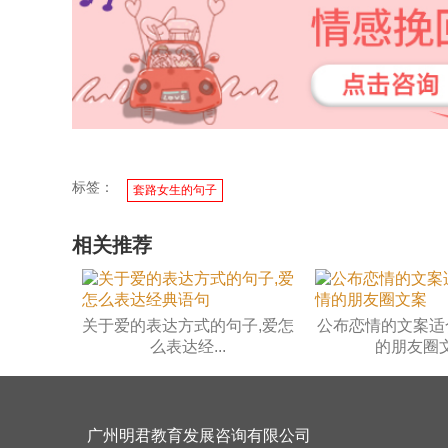
标签：
套路女生的句子
相关推荐
关于爱的表达方式的句子,爱怎
公布恋情的文案适
么表达经...
的朋友圈文.
广州明君教育发展咨询有限公司