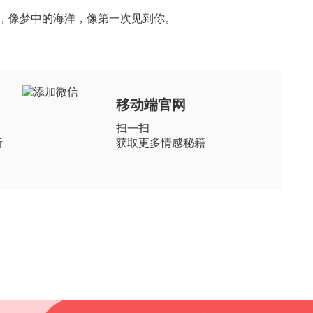
，像梦中的海洋，像第一次见到你。
移动端官网
扫一扫
析
获取更多情感秘籍