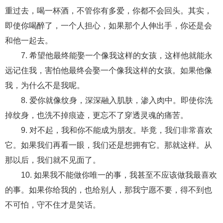
交流沟通
约会
情感语录
情商
两性健康
重过去，喝一杯酒，不管你有多爱，你都不会回头。其实，
其他
即使你喝醉了，一个人担心，如果那个人伸出手，你还是会
和他一起去。
7. 希望他最终能娶一个像我这样的女孩，这样他就能永
远记住我，害怕他最终会娶一个像我这样的女孩。如果他像
我，为什么不是我呢。
8. 爱你就像纹身，深深融入肌肤，渗入肉中。即使你洗
掉纹身，也洗不掉痕迹，更忘不了穿透灵魂的痛苦。
9. 对不起，我和你不能成为朋友。毕竟，我们非常喜欢
它。如果我们再看一眼，我们还是想拥有它。那就这样。从
那以后，我们就不见面了。
10. 如果我不能做你唯一的事，我甚至不应该做我最喜欢
的事。如果你给我的，也给别人，那我宁愿不要，得不到也
不可怕，守不住才是笑话。