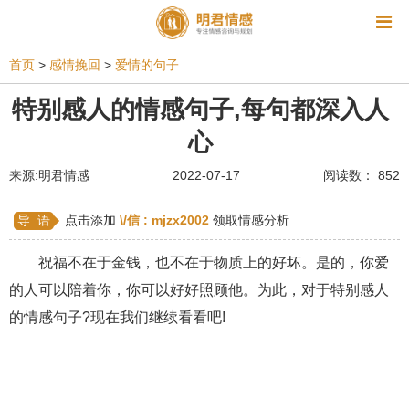
资讯
首页
>
感情挽回
>
爱情的句子
相亲
同性恋
恋爱技巧
挽回爱情
特别感人的情感句子,每句都深入人
心
挽救婚姻
爱情相关
星座情感
离婚
心情
来源:明君情感
2022-07-17
阅读数： 852
姻缘测试
美容
怀孕
分娩
交友
感情挽回
双鱼座男生
情感测试
婆媳关系
导 语
点击添加
\/信 :
mjzx2002
领取情感分析
水瓶座男生
摩羯座男生
射手座男生
祝福不在于金钱，也不在于物质上的好坏。是的，你爱
的人可以陪着你，你可以好好照顾他。为此，对于特别感人
天蝎座男生
天秤座男生
处女座男生
的情感句子?现在我们继续看看吧!
爱情诗句
狮子座男生
爱情歌曲
爱情图片
爱情小说
巨蟹座男生
爱情电影
双子座男生
不和
金牛座男生
白羊座男生
吵架